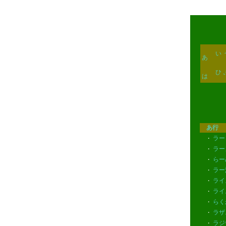
い
あ
ひ
は
あ行
ラー
・
ラー
・
らー
・
ラー
・
ライ
・
ライ
・
らく
・
ラザ
・
ラジ
・