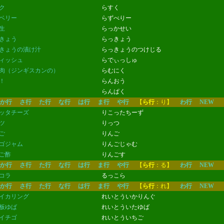
ク
らすく
ベリー
らずべりー
生
らっかせい
きょう
らっきょう
きょうの漬け汁
らっきょうのつけじる
ィッシュ
らでぃっしゅ
肉（ジンギスカンの）
らむにく
！
らんおう
らんぱく
か行
さ行
た行
な行
は行
ま行
や行
【
ら行
：り】
わ行
NEW
ッタチーズ
りこったちーず
ツ
りっつ
ご
りんご
ゴジャム
りんごじゃむ
ご酢
りんごす
か行
さ行
た行
な行
は行
ま行
や行
【
ら行
：る】
わ行
NEW
コラ
るっこら
か行
さ行
た行
な行
は行
ま行
や行
【
ら行
：れ】
わ行
NEW
イカリング
れいとういかりんぐ
板ゆば
れいとういたゆば
イチゴ
れいとういちご