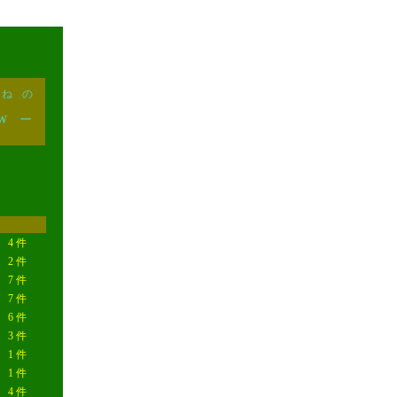
ね
の
W
一
4 件
2 件
7 件
7 件
6 件
3 件
1 件
1 件
4 件