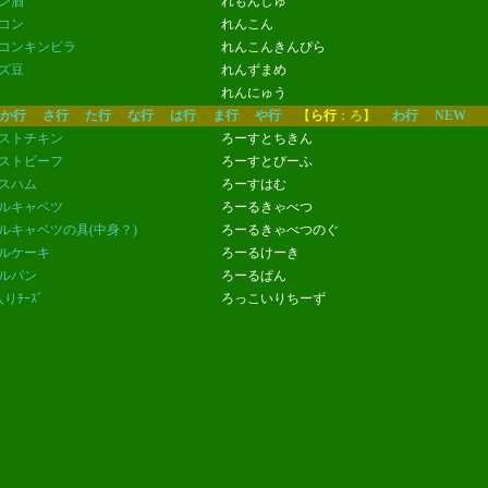
ン酒
れもんしゅ
コン
れんこん
コンキンピラ
れんこんきんぴら
ズ豆
れんずまめ
れんにゅう
か行
さ行
た行
な行
は行
ま行
や行
【
ら行
：ろ】
わ行
NEW
ストチキン
ろーすとちきん
ストビーフ
ろーすとびーふ
スハム
ろーすはむ
ルキャベツ
ろーるきゃべつ
ルキャベツの具(中身？)
ろーるきゃべつのぐ
ルケーキ
ろーるけーき
ルパン
ろーるぱん
りﾁｰｽﾞ
ろっこいりちーず