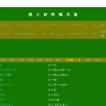
残 り 材 料 掲 示 板
う
え
お
か
き
く
け
こ
さ
し
す
せ
そ
た
ち
つ
て
と
な
に
ぬ
NE
ふ
へ
ほ
ま
み
む
め
も
や
ゆ
よ
ら
り
る
れ
ろ
わ
覧
か行
さ行
た行
な行
は行
ま行
や行
【
ら行
：ら】
わ行
NEW
ド
らーど
メンのスープ
らーめんのすーぷ
めんの麺
らーめんのめん
油
らーゆ
スペーパー
らいすぺーぱー
ム
らいむ
がん
らくがん
ニア
らざにあ
ウムたまご
らじうむたまご