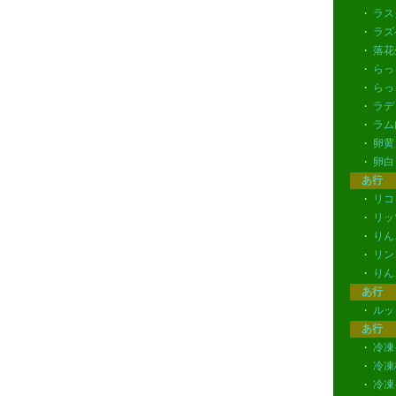
ラス
・
ラズ
・
落花
・
らっ
・
らっ
・
ラデ
・
ラム
・
卵黄
・
卵白
・
あ行
リコ
・
リッ
・
りん
・
リン
・
りん
・
あ行
ルッ
・
あ行
冷凍
・
冷凍
・
冷凍
・