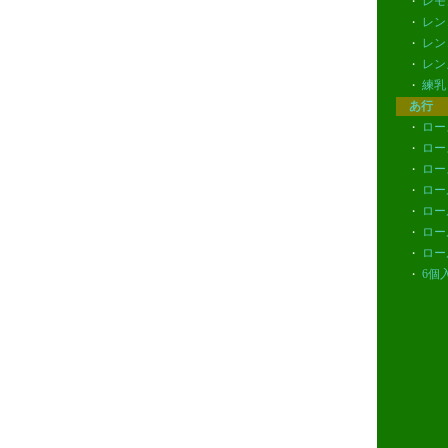
レモ
・
レン
・
レン
・
レン
・
練乳
・
あ行
ロー
・
ロー
・
ロー
・
ロー
・
ロー
・
ロー
・
ロー
・
6個入
・