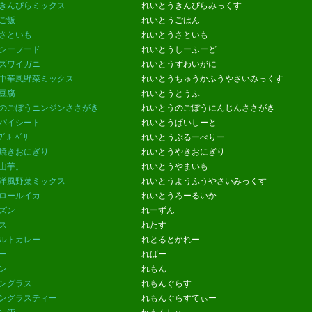
きんぴらミックス
れいとうきんぴらみっくす
ご飯
れいとうごはん
さといも
れいとうさといも
シーフード
れいとうしーふーど
ズワイガニ
れいとうずわいがに
中華風野菜ミックス
れいとうちゅうかふうやさいみっくす
豆腐
れいとうとうふ
のごぼうニンジンささがき
れいとうのごぼうにんじんささがき
パイシート
れいとうぱいしーと
ﾞﾙｰﾍﾞﾘｰ
れいとうぶるーべりー
焼きおにぎり
れいとうやきおにぎり
山芋。
れいとうやまいも
洋風野菜ミックス
れいとうようふうやさいみっくす
ロールイカ
れいとうろーるいか
ズン
れーずん
ス
れたす
ルトカレー
れとるとかれー
ー
ればー
ン
れもん
ングラス
れもんぐらす
ングラスティー
れもんぐらすてぃー