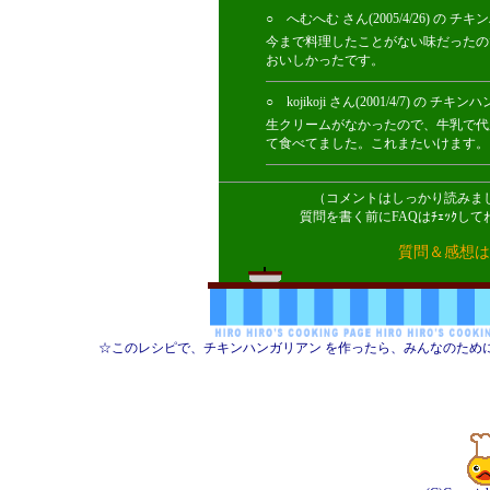
○ へむへむ さん(2005/4/26)
今まで料理したことがない味だったの
おいしかったです。
○ kojikoji さん(2001/4/7)
生クリームがなかったので、牛乳で代
て食べてました。これまたいけます。
（コメントはしっかり読みま
質問を書く前にFAQはﾁｪｯｸ
質問＆感想は
☆このレシピで、チキンハンガリアン を作ったら、みんなのため