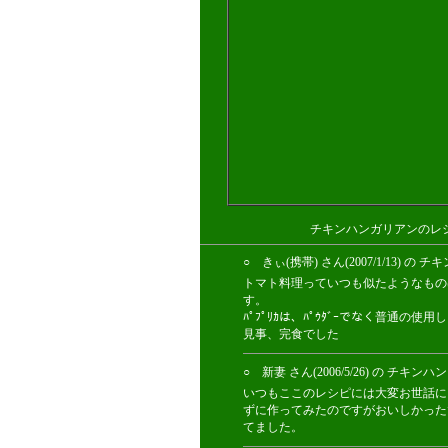
チキンハンガリアンのレ
○ きぃ(携帯) さん(2007/1/13
トマト料理っていつも似たようなもの
す。
ﾊﾟﾌﾟﾘｶは、ﾊﾟｳﾀﾞｰでなく普通の
見事、完食でした
○ 新妻 さん(2006/5/26) の 
いつもここのレシピには大変お世話に
ずに作ってみたのですがおいしかった
てました。