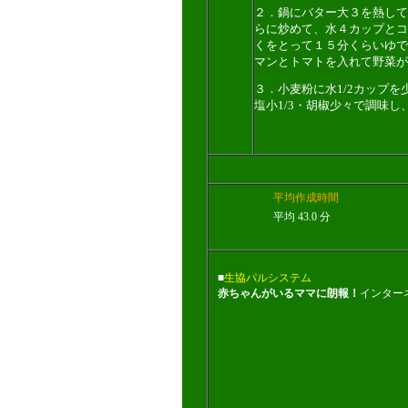
２．鍋にバター大３を熱して
らに炒めて、水４カップとコ
くをとって１５分くらいゆで
マンとトマトを入れて野菜が
３．小麦粉に水1/2カップ
塩小1/3・胡椒少々で調味
平均作成時間
平均 43.0 分
■
生協パルシステム
赤ちゃんがいるママに朗報！
インター