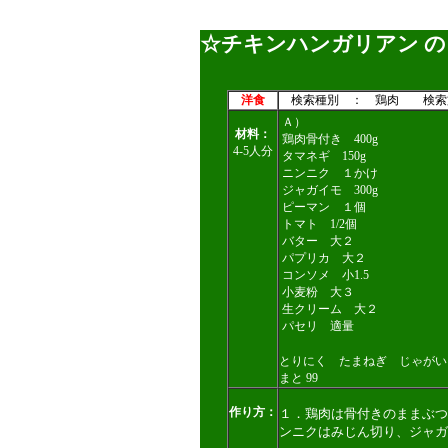
☆チキンハンガリアン の
洋食
検索種別 ： 鶏肉 検索
Ａ）
材料：
鶏肉骨付き 400g
4-5人分
タマネギ 150g
ニンニク １かけ
ジャガイモ 300g
ピーマン １個
トマト 1/2個
バター 大２
パプリカ 大２
コンソメ 小1.5
小麦粉 大３
生クリーム 大２
パセリ 適量
とりにく たまねぎ じゃがい
まと 99
作り方：
１．鶏肉は骨付きのままぶつ
ンニクはみじん切り、ジャガ