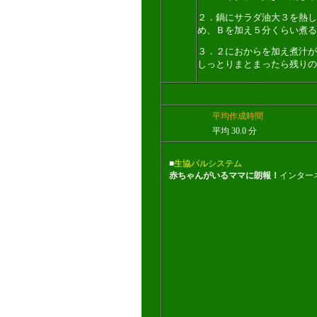
２．鍋にサラダ油大３を熱し
め、Ｂを加え５分くらい煮る
３．２におからを加え煮汁が
しっとりまとまったら残りの
平均作成時間
平均 30.0 分
■
生協パルシステム
赤ちゃんがいるママに朗報！
インター