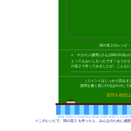
卯の花２のレシピ・
○ マカロン(携帯) さん(2008/10
とってもおいしかったです！もうひと
の花２で作ってみましたが、こんなに
（コメントはしっかり読みま
質問を書く前にFAQはﾁｪｯｸ
質問＆感想は
☆このレシピで、卯の花２ を作ったら、みんなのために感