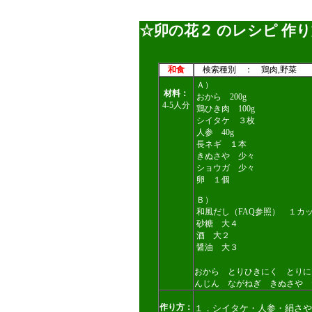
☆卯の花２ のレシピ 作
和食
検索種別 ： 鶏肉,野菜 
Ａ）
材料：
おから 200g
4-5人分
鶏ひき肉 100g
シイタケ ３枚
人参 40g
長ネギ １本
きぬさや 少々
ショウガ 少々
卵 １個
Ｂ）
和風だし（FAQ参照） １カ
砂糖 大４
酒 大２
醤油 大３
おから とりひきにく とりに
んじん ながねぎ きぬさや 
作り方：
１．シイタケ・人参・絹さや