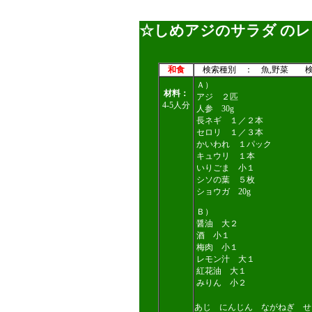
☆しめアジのサラダ のレ
和食
検索種別 ： 魚,野菜 検
Ａ）
材料：
アジ ２匹
4-5人分
人参 30g
長ネギ １／２本
セロリ １／３本
かいわれ １パック
キュウリ １本
いりごま 小１
シソの葉 ５枚
ショウガ 20g
Ｂ）
醤油 大２
酒 小１
梅肉 小１
レモン汁 大１
紅花油 大１
みりん 小２
あじ にんじん ながねぎ 