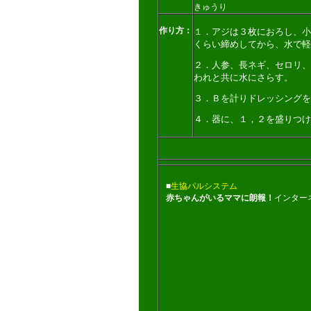
きゅうり
作り方：
１．アジは３枚におろし、小
くらい締めしてから、水で軽
２．人参、長ネギ、セロリ、
われと共に水にさらす。
３．Ｂを計りドレッシングを
４．器に、１，２を盛りつけ
■
生協パルシステム
赤ちゃんがいるママに朗報！
インター