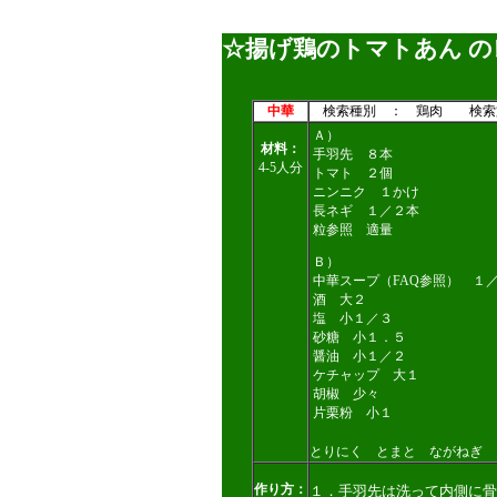
☆揚げ鶏のトマトあん の
中華
検索種別 ： 鶏肉 検索
Ａ）
材料：
手羽先 ８本
4-5人分
トマト ２個
ニンニク １かけ
長ネギ １／２本
粒参照 適量
Ｂ）
中華スープ（FAQ参照） １
酒 大２
塩 小１／３
砂糖 小１．５
醤油 小１／２
ケチャップ 大１
胡椒 少々
片栗粉 小１
とりにく とまと ながねぎ
作り方：
１．手羽先は洗って内側に骨