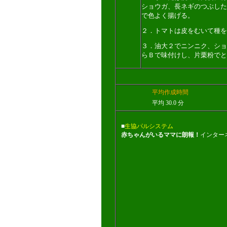
ショウガ、長ネギのつぶした
で色よく揚げる。
２．トマトは皮をむいて種を
３．油大２でニンニク、ショ
らＢで味付けし、片栗粉でと
平均作成時間
平均 30.0 分
■
生協パルシステム
赤ちゃんがいるママに朗報！
インター