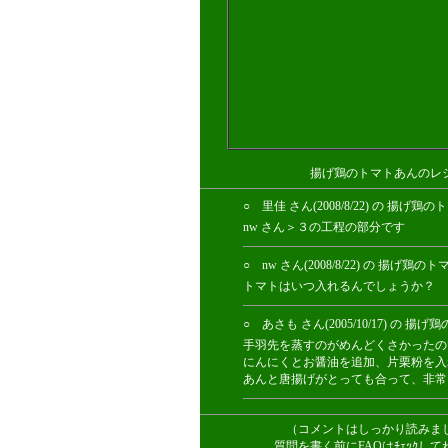
揚げ鶏のトマトあんのレ
○ 里佳 さん(2008/8/22) の 
nw さん＞３の工程の部分です
○ nw さん(2008/8/22) の 
トマトはいつ入れるんでしょうか？
○ あさも さん(2005/10/17) 
手羽先を蒸すのがめんどくさかったの
にんにくとお醤油を追加、片栗粉を入
あんと唐揚げがとっても合って、非常
（コメントはしっかり読みま
質問を書く前にFAQはﾁｪｯｸ