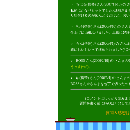
○ ちはる(携帯) さん(2007/11/
私的にかなりヒットでした♪旦那さま
り粉付けるのがめんどうだけど、おい
○ 礼子(携帯) さん(2006/4/10
仕上げに山椒ふりました。旦那に好評
○ らん(携帯) さん(2006/4/1)
親においしいってほめられました(^O^
○ BOSS さん(2006/2/10) 
うっす(^o^)。
○ ゆ(携帯) さん(2006/2/4) 
BOSSさん☆さんまを包丁で切ったのも
（コメントはしっかり読みま
質問を書く前にFAQはﾁｪｯｸ
質問＆感想は