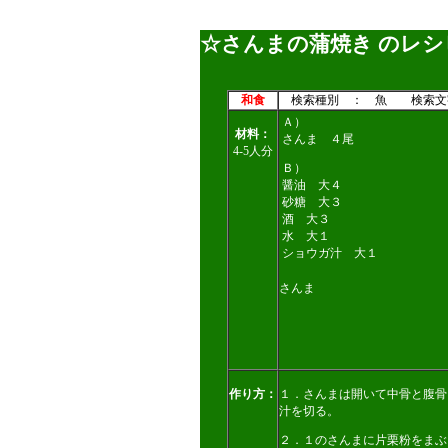
☆さんまの蒲焼き のレシ
和食
検索種別 ： 魚 検索文
Ａ）
材料：
さんま ４尾
4-5人分
Ｂ）
醤油 大４
砂糖 大３
酒 大３
水 大１
ショウガ汁 大１
さんま
作り方：
１．さんまは開いて中骨と腹骨
汁を切る。
２．１のさんまに片栗粉をまぶ