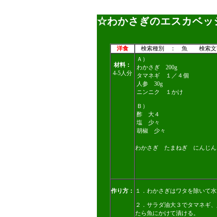
☆わかさぎのエスカベッシ
洋食
検索種別 ： 魚 検索文
Ａ）
材料：
わかさぎ 200g
4-5人分
タマネギ １／４個
人参 30g
ニンニク １かけ
Ｂ）
酢 大４
塩 少々
胡椒 少々
わかさぎ たまねぎ にんじん
作り方：
１．わかさぎはワタを除いて水
２．サラダ油大３でタマネギ、
たら魚にかけて漬ける。