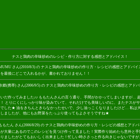
ナスと鶏肉の辛味炒めのレシピ・作り方に対する感想とアドバイス！
MUMU さん(2010/8/3) の ナスと鶏肉の辛味炒めの作り方・レシピの感想とアドバイ
スを最後にどこで入れるかが、書かれておりません！！
水郷(携帯) さん(2006/9/5) の ナスと鶏肉の辛味炒めの作り方・レシピの感想とアド
いだ作ってみました♪♪ ももたんさんの言う通り、手間がかかってしまいますが… 
！！ とりにくにしっかり味が染みていて、それだけでも美味しいのに、またナスが
ーでした★ 油をきちんときらなかったせいで、少し油っこくなりましたけど… 私は
足しましたが、他にもお野菜をたっぷり使ってもよさそうですね★
ももたん さん(2006/8/29) の ナスと鶏肉の辛味炒めの作り方・レシピの感想とアド
スが大量にあるのでこのレシピを見つけ作って見ました！実際作り始めたら意外と手
かりましたがとてもおいしく出来ました！忙しい時ささっと作る向きじゃないですが