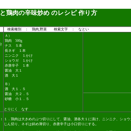
と鶏肉の辛味炒め のレシピ 作り方
検索種別 ： 鶏肉,野菜 検索文字 ： なとい
Ａ）
：
鶏肉 500g
分
ナス ５本
長ネギ １本
ニンニク １かけ
ショウガ １かけ
赤唐辛子 １本
醤油 大１
酒 大１
Ｂ）
酒 大１．５
醤油 大２．５
砂糖 小１．５
とりにく なす
：
１．鶏肉は大きめのぶつ切りにして、醤油、酒各大１に漬け、ニンニク、ショウ
じん切り、ネギは斜め薄切り、赤唐辛子は小口切りにする。