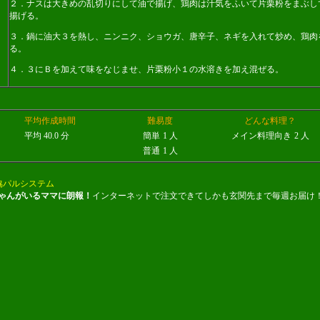
２．ナスは大きめの乱切りにして油で揚げ、鶏肉は汁気をふいて片栗粉をまぶし
揚げる。
３．鍋に油大３を熱し、ニンニク、ショウガ、唐辛子、ネギを入れて炒め、鶏肉
る。
４．３にＢを加えて味をなじませ、片栗粉小１の水溶きを加え混ぜる。
平均作成時間
難易度
どんな料理？
平均 40.0 分
簡単
1 人
メイン料理向き
2 人
普通
1 人
協パルシステム
ゃんがいるママに朗報！
インターネットで注文できてしかも玄関先まで毎週お届け