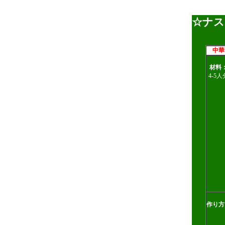
☆ナス
中華
材料
4-5人
作り方