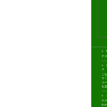
○ 
ナ
○ 
ス
こな
マ
コ
を
○ 
ナ
か