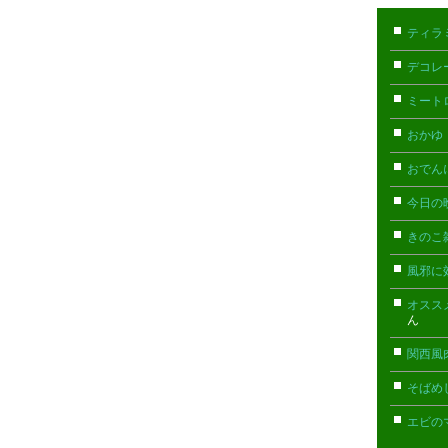
ティラ
デコレ
ミート
おかゆ
おでん
今日の
きのこ
風邪に
オスス
ん
関西風
そばめ
エビの