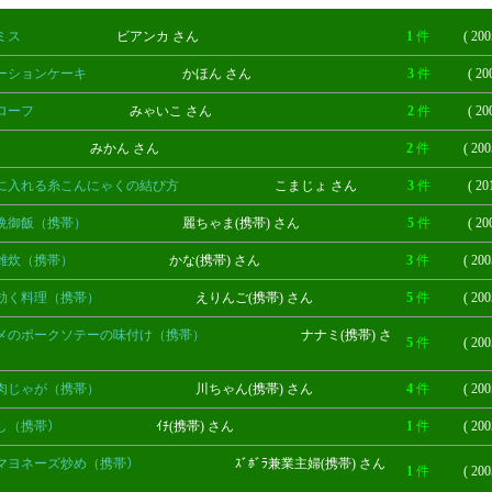
ミス
ビアンカ さん
1
件
( 200
ーションケーキ
かほん さん
3
件
( 20
ローフ
みゃいこ さん
2
件
( 20
みかん さん
2
件
( 200
に入れる糸こんにゃくの結び方
こまじょ さん
3
件
( 20
晩御飯（携帯）
麗ちゃま(携帯) さん
5
件
( 20
雑炊（携帯）
かな(携帯) さん
3
件
( 200
効く料理（携帯）
えりんご(携帯) さん
5
件
( 200
メのポークソテーの味付け（携帯）
ナナミ(携帯) さ
5
件
( 200
肉じゃが（携帯）
川ちゃん(携帯) さん
4
件
( 200
し（携帯）
ｲﾁ(携帯) さん
1
件
( 200
マヨネーズ炒め（携帯）
ｽﾞﾎﾞﾗ兼業主婦(携帯) さん
1
件
( 200