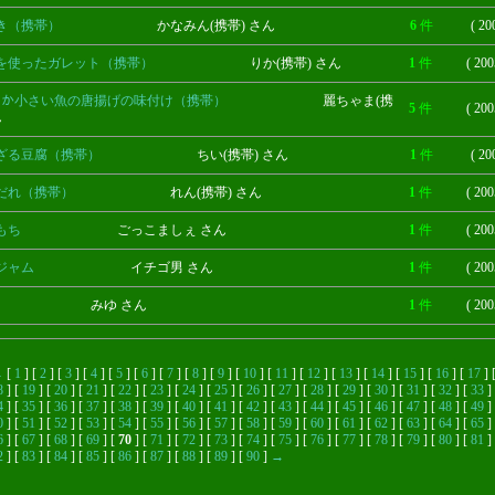
き（携帯）
かなみん(携帯) さん
6
件
( 20
を使ったガレット（携帯）
りか(携帯) さん
1
件
( 200
ｷﾞとか小さい魚の唐揚げの味付け（携帯）
麗ちゃま(携
5
件
( 200
ん
ざる豆腐（携帯）
ちい(携帯) さん
1
件
( 20
だれ（携帯）
れん(携帯) さん
1
件
( 200
もち
ごっこましぇ さん
1
件
( 200
ジャム
イチゴ男 さん
1
件
( 200
みゆ さん
1
件
( 200
←
[
1
] [
2
] [
3
] [
4
] [
5
] [
6
] [
7
] [
8
] [
9
] [
10
] [
11
] [
12
] [
13
] [
14
] [
15
] [
16
] [
17
] 
8
] [
19
] [
20
] [
21
] [
22
] [
23
] [
24
] [
25
] [
26
] [
27
] [
28
] [
29
] [
30
] [
31
] [
32
] [
33
] 
4
] [
35
] [
36
] [
37
] [
38
] [
39
] [
40
] [
41
] [
42
] [
43
] [
44
] [
45
] [
46
] [
47
] [
48
] [
49
] 
0
] [
51
] [
52
] [
53
] [
54
] [
55
] [
56
] [
57
] [
58
] [
59
] [
60
] [
61
] [
62
] [
63
] [
64
] [
65
] 
6
] [
67
] [
68
] [
69
] [
70
] [
71
] [
72
] [
73
] [
74
] [
75
] [
76
] [
77
] [
78
] [
79
] [
80
] [
81
] 
2
] [
83
] [
84
] [
85
] [
86
] [
87
] [
88
] [
89
] [
90
]
→