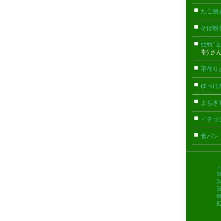
たこ焼
そば粉
ﾜｶｻ
帯) さ
手作り
ゆっけ
よもぎ
イチゴ
食パン
1
3
5
6
8