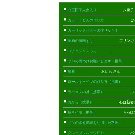
白玉団子人参入り
八重子 
カレーうどんの作り方
ごっち 
ガーリックバターの作りかた！
テイ
豚肉の味噌ずけ
プリン さ
コチュジャンって・・・？
ルゥア
サバの煮つけお願いします（携帯）
あ
酢豚
おいも さん
ロールキャベツの取り方（携帯）
みき
ラーメンの具（携帯）
ぷぅー(携
おから（携帯）
心は新妻(携帯
焼きイモ（携帯）
ぅっほ(携帯
サケの水煮缶詰を利用した料理
くる
グレープフルーツｾﾞﾘｰ
パディパ