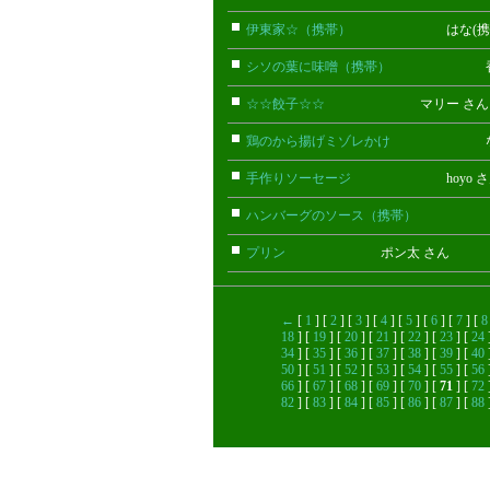
伊東家☆（携帯）
はな(携帯)
シソの葉に味噌（携帯）
香織(携
☆☆餃子☆☆
マリー さ
鶏のから揚げミゾレかけ
なるみ
手作りソーセージ
hoyo さ
ハンバーグのソース（携帯）
ちなつ
プリン
ポン太 さん
←
[
1
] [
2
] [
3
] [
4
] [
5
] [
6
] [
7
] [
8
18
] [
19
] [
20
] [
21
] [
22
] [
23
] [
24
34
] [
35
] [
36
] [
37
] [
38
] [
39
] [
40
50
] [
51
] [
52
] [
53
] [
54
] [
55
] [
56
66
] [
67
] [
68
] [
69
] [
70
] [
71
] [
72
82
] [
83
] [
84
] [
85
] [
86
] [
87
] [
88