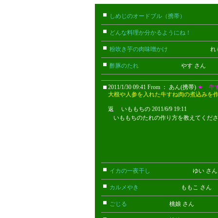
しめじのオードブル（携帯）
たけお
どんな料理か分かるようにね！
ごん
粉吹き芋の肉味噌かけ
れもん 
酢豚のたれ
やす さん
2011/1/30 09:41 From ： あん(携帯)
★ 牛
大根や人参を入れた牛すね肉の煮込みを
返 いももちの 2011/6/9 19:11
いもも
いももちのたれの作り方を教えてくだ
イカの一夜干し
ゆい さ
カルメやき
ももこ さん
ごじる
桃娘 さん