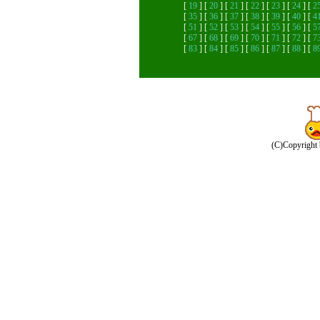
[
19
] [
20
] [
21
] [
22
] [
23
] [
24
] [
2
[
35
] [
36
] [
37
] [
38
] [
39
] [
40
] [
4
[
51
] [
52
] [
53
] [
54
] [
55
] [
56
] [
5
[
67
] [
68
] [
69
] [
70
] [
71
] [
72
] [
7
[
83
] [
84
] [
85
] [
86
] [
87
] [
88
] [
8
(C)Copyright