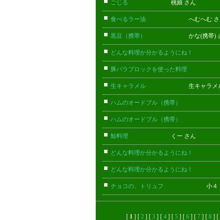
ごじる
桃娘 さん
食べるラー油
へむへむ さ
黒豆（携帯）
かな(携帯) 
どんな料理か分かるようにね！
ごん
豚バラブロックを使った料理
こまっ
生キャラメル
生キャラメル 
ハムのオードブル（携帯）
ちび(携
ハムのオードブル（携帯）
ちび(携
鯨料理
くー さん
どんな料理か分かるようにね！
ごん
どんな料理か分かるようにね！
ごん
チョコの、トリュフ
小４ さ
[
1
] [
2
] [
3
] [
4
] [
5
] [
6
] [
7
] [
8
] [