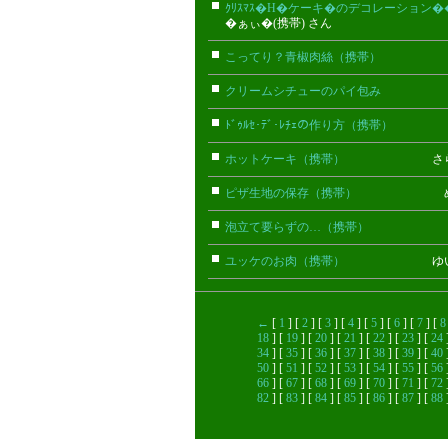
ｸﾘｽﾏｽ�H�ケーキ�のデコレーション
�ぁぃ�(携帯) さん
こってり？青椒肉絲（携帯）
みほ(
クリームシチューのパイ包み
里佳
ﾄﾞｩﾙｾ･ﾃﾞ･ﾚﾁｪの作り方（携帯）
ほく
ホットケーキ（携帯）
さら(携帯
ピザ生地の保存（携帯）
めろんぱん
泡立て要らずの…（携帯）
たけ(携
ユッケのお肉（携帯）
ゆい(携帯
←
[
1
] [
2
] [
3
] [
4
] [
5
] [
6
] [
7
] [
8
18
] [
19
] [
20
] [
21
] [
22
] [
23
] [
24
34
] [
35
] [
36
] [
37
] [
38
] [
39
] [
40
50
] [
51
] [
52
] [
53
] [
54
] [
55
] [
56
66
] [
67
] [
68
] [
69
] [
70
] [
71
] [
72
82
] [
83
] [
84
] [
85
] [
86
] [
87
] [
88