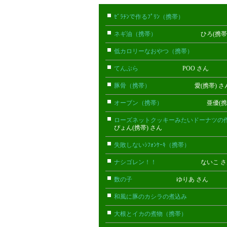
ｾﾞﾗﾁﾝで作るﾌﾟﾘﾝ（携帯）
ミン(携
ネギ油（携帯）
ひろ(携帯) 
低カロリーなおやつ（携帯）
みやみ
てんぷら
POO さん
豚骨（携帯）
愛(携帯) さ
オーブン（携帯）
亜優(携帯)
ローズネットクッキーみたいドーナツの
ぴょん(携帯) さん
失敗しないｼﾌｫﾝｹｰｷ（携帯）
まこ(
ナシゴレン！！
ないこ さ
数の子
ゆりあ さん
和風に豚のカシラの煮込み
モンツ
大根とイカの煮物（携帯）
しー子(