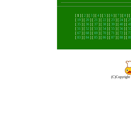
[
1
] [
2
] [
3
] [
4
] [
5
] [
6
] [
7
] [
8
] [
[
19
] [
20
] [
21
] [
22
] [
23
] [
24
] [
2
[
35
] [
36
] [
37
] [
38
] [
39
] [
40
] [
4
[
51
] [
52
] [
53
] [
54
] [
55
] [
56
] [
5
[
67
] [
68
] [
69
] [
70
] [
71
] [
72
] [
7
[
83
] [
84
] [
85
] [
86
] [
87
] [
88
] [
8
(C)Copyright