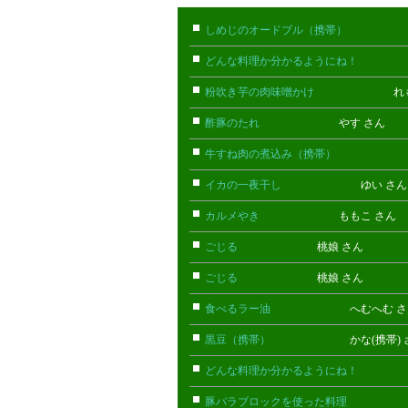
しめじのオードブル（携帯）
たけお
どんな料理か分かるようにね！
ごん
粉吹き芋の肉味噌かけ
れもん 
酢豚のたれ
やす さん
牛すね肉の煮込み（携帯）
あん(携
イカの一夜干し
ゆい さ
カルメやき
ももこ さん
ごじる
桃娘 さん
ごじる
桃娘 さん
食べるラー油
へむへむ さ
黒豆（携帯）
かな(携帯) 
どんな料理か分かるようにね！
ごん
豚バラブロックを使った料理
こまっ