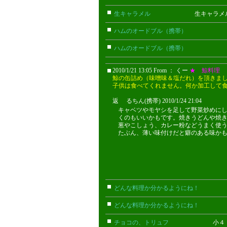
生キャラメル
生キャラメル 
ハムのオードブル（携帯）
ちび(携
ハムのオードブル（携帯）
ちび(携
2010/1/21 13:05 From ： くー
★ 鯨料理
鯨の缶詰め（味噌味＆塩だれ）を頂きま
子供は食べてくれません。何か加工して
返 るちん(携帯) 2010/1/24 21:04
キャベツやモヤシを足して野菜炒めに
くのもいいかもです。焼きうどんや焼
葱やこしょう、カレー粉などうまく使
たぶん、薄い味付けだと癖のある味か
どんな料理か分かるようにね！
ごん
どんな料理か分かるようにね！
ごん
チョコの、トリュフ
小４ さ