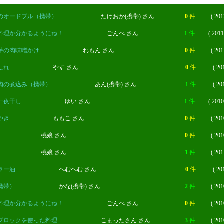
のオードブル（携帯）
たけおか(携帯) さん
0
件
( 201
料理か分かるようにね！
ごんべ さん
1
件
( 2011
芋の肉味噌かけ
れもん さん
0
件
( 201
たれ
やす さん
0
件
( 20
肉の煮込み（携帯）
あん(携帯) さん
1
件
( 20
一夜干し
ゆい さん
1
件
( 2010
やき
ももこ さん
0
件
( 201
桃娘 さん
0
件
( 201
桃娘 さん
1
件
( 201
ラー油
へむへむ さん
0
件
( 20
携帯）
かな(携帯) さん
2
件
( 201
料理か分かるようにね！
ごんべ さん
0
件
( 201
ブロックを使った料理
こまったさん さん
3
件
( 201