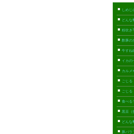
しめじ
どんな
粉吹き
酢豚の
牛すね
イカの
カルメ
ごじる
ごじる
食べる
黒豆（
どんな
豚バラ