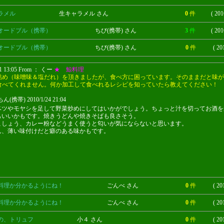
ラメル
生キャラメル さん
0
件
( 201
オードブル（携帯）
ちび(携帯) さん
3
件
( 201
オードブル（携帯）
ちび(携帯) さん
0
件
( 20
21 13:05 From ： くー
★ 鯨料理
詰め（味噌味＆塩だれ）を頂きましたが、食べ方に困っています。そのままだと味が
食べてくれません。何か加工して食べれるレシピを知っていたら教えてください！
(携帯) 2010/1/24 21:04
ベツやモヤシを足して野菜炒めにしてはいかがでしょう。ちょっと汁を切ってお酒を
もいいかもです。焼きうどんや焼きそばも良さそう。
こしょう、カレー粉などうまく使うと匂いが気にならないと思います。
ん、薄い味付けだと癖のある味かもです。
料理か分かるようにね！
ごんべ さん
0
件
( 20
料理か分かるようにね！
ごんべ さん
0
件
( 20
の、トリュフ
小４ さん
0
件
( 20