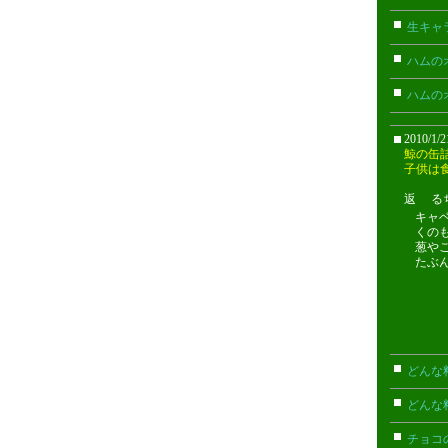
生キャ
ハムの
ハムの
2010/1/
鯨の缶
子供は
返 るちん
キャ
くの
葱や
たぶ
どんな
どんな
チョコ