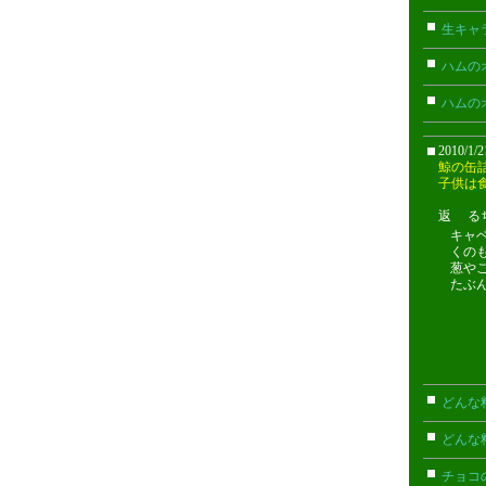
生キャ
ハムの
ハムの
2010/1/
鯨の缶
子供は
返 るちん
キャ
くの
葱や
たぶ
どんな
どんな
チョコ