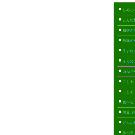
しめじ
どんな
粉吹き
酢豚の
牛すね
イカの
カルメ
ごじる
ごじる
食べる
黒豆（
どんな
豚バラ