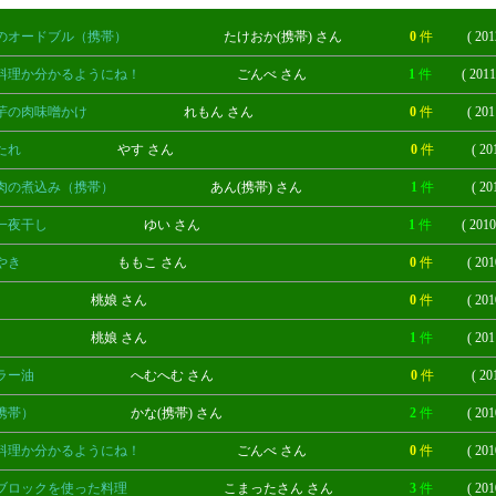
のオードブル（携帯）
たけおか(携帯) さん
0
件
( 201
料理か分かるようにね！
ごんべ さん
1
件
( 2011
芋の肉味噌かけ
れもん さん
0
件
( 201
たれ
やす さん
0
件
( 20
肉の煮込み（携帯）
あん(携帯) さん
1
件
( 20
一夜干し
ゆい さん
1
件
( 2010
やき
ももこ さん
0
件
( 201
桃娘 さん
0
件
( 201
桃娘 さん
1
件
( 201
ラー油
へむへむ さん
0
件
( 20
携帯）
かな(携帯) さん
2
件
( 201
料理か分かるようにね！
ごんべ さん
0
件
( 201
ブロックを使った料理
こまったさん さん
3
件
( 201