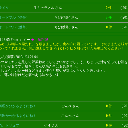
ラメル
生キャラメル さん
0
件
( 201
オードブル（携帯）
ちび(携帯) さん
3
件
( 201
オードブル（携帯）
ちび(携帯) さん
0
件
( 20
21 13:05 From ： くー
★ 鯨料理
詰め（味噌味＆塩だれ）を頂きましたが、食べ方に困っています。そのままだと味が
食べてくれません。何か加工して食べれるレシピを知っていたら教えてください！
(携帯) 2010/1/24 21:04
ベツやモヤシを足して野菜炒めにしてはいかがでしょう。ちょっと汁を切ってお酒を
もいいかもです。焼きうどんや焼きそばも良さそう。
こしょう、カレー粉などうまく使うと匂いが気にならないと思います。
ん、薄い味付けだと癖のある味かもです。
料理か分かるようにね！
ごんべ さん
0
件
( 20
料理か分かるようにね！
ごんべ さん
0
件
( 20
の、トリュフ
小４ さん
0
件
( 20