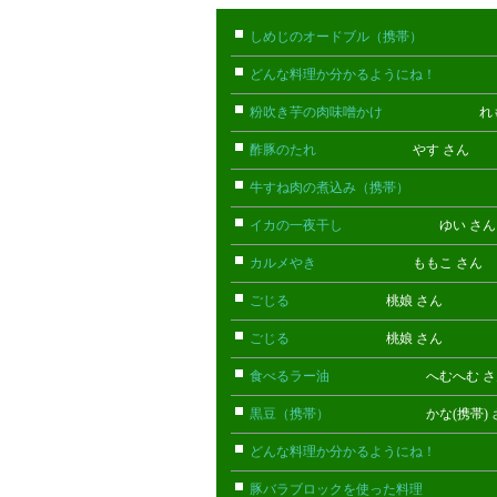
しめじのオードブル（携帯）
たけお
どんな料理か分かるようにね！
ごん
粉吹き芋の肉味噌かけ
れもん 
酢豚のたれ
やす さん
牛すね肉の煮込み（携帯）
あん(携
イカの一夜干し
ゆい さ
カルメやき
ももこ さん
ごじる
桃娘 さん
ごじる
桃娘 さん
食べるラー油
へむへむ さ
黒豆（携帯）
かな(携帯) 
どんな料理か分かるようにね！
ごん
豚バラブロックを使った料理
こまっ