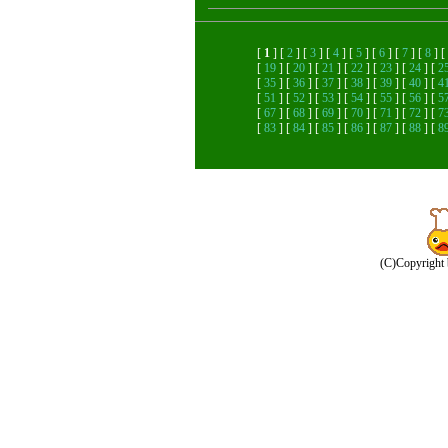
[
1
] [
2
] [
3
] [
4
] [
5
] [
6
] [
7
] [
8
] [
[
19
] [
20
] [
21
] [
22
] [
23
] [
24
] [
2
[
35
] [
36
] [
37
] [
38
] [
39
] [
40
] [
4
[
51
] [
52
] [
53
] [
54
] [
55
] [
56
] [
5
[
67
] [
68
] [
69
] [
70
] [
71
] [
72
] [
7
[
83
] [
84
] [
85
] [
86
] [
87
] [
88
] [
8
(C)Copyright