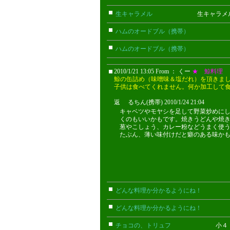
生キャラメル
生キャラメル 
ハムのオードブル（携帯）
ちび(携
ハムのオードブル（携帯）
ちび(携
2010/1/21 13:05 From ： くー
★ 鯨料理
鯨の缶詰め（味噌味＆塩だれ）を頂きま
子供は食べてくれません。何か加工して
返 るちん(携帯) 2010/1/24 21:04
キャベツやモヤシを足して野菜炒めに
くのもいいかもです。焼きうどんや焼
葱やこしょう、カレー粉などうまく使
たぶん、薄い味付けだと癖のある味か
どんな料理か分かるようにね！
ごん
どんな料理か分かるようにね！
ごん
チョコの、トリュフ
小４ さ