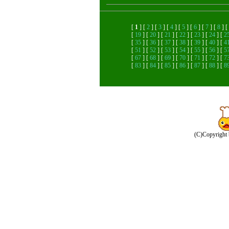
[
1
] [
2
] [
3
] [
4
] [
5
] [
6
] [
7
] [
8
] [
[
19
] [
20
] [
21
] [
22
] [
23
] [
24
] [
2
[
35
] [
36
] [
37
] [
38
] [
39
] [
40
] [
4
[
51
] [
52
] [
53
] [
54
] [
55
] [
56
] [
5
[
67
] [
68
] [
69
] [
70
] [
71
] [
72
] [
7
[
83
] [
84
] [
85
] [
86
] [
87
] [
88
] [
8
(C)Copyright