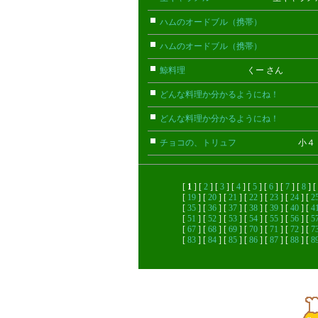
ハムのオードブル（携帯）
ちび(携
ハムのオードブル（携帯）
ちび(携
鯨料理
くー さん
どんな料理か分かるようにね！
ごん
どんな料理か分かるようにね！
ごん
チョコの、トリュフ
小４ さ
[
1
] [
2
] [
3
] [
4
] [
5
] [
6
] [
7
] [
8
] [
[
19
] [
20
] [
21
] [
22
] [
23
] [
24
] [
2
[
35
] [
36
] [
37
] [
38
] [
39
] [
40
] [
4
[
51
] [
52
] [
53
] [
54
] [
55
] [
56
] [
5
[
67
] [
68
] [
69
] [
70
] [
71
] [
72
] [
7
[
83
] [
84
] [
85
] [
86
] [
87
] [
88
] [
8