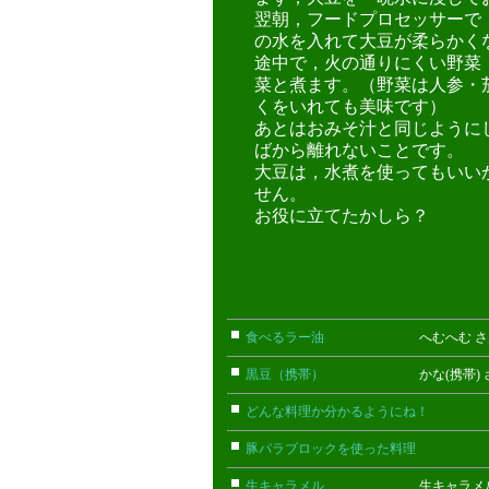
翌朝，フードプロセッサーで
の水を入れて大豆が柔らかく
途中で，火の通りにくい野菜
菜と煮ます。（野菜は人参・
くをいれても美味です）
あとはおみそ汁と同じように
ばから離れないことです。
大豆は，水煮を使ってもいい
せん。
お役に立てたかしら？
食べるラー油
へむへむ さ
黒豆（携帯）
かな(携帯) 
どんな料理か分かるようにね！
ごん
豚バラブロックを使った料理
こまっ
生キャラメル
生キャラメル 