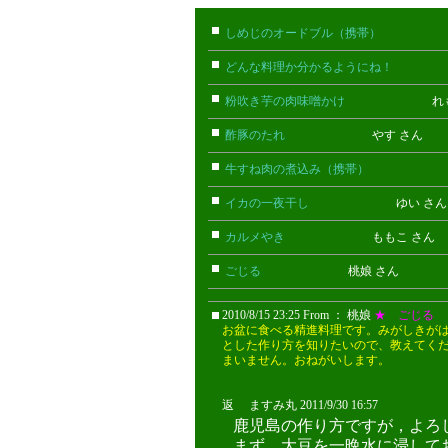
しめじのオードブル（携帯）
たけお
どんな料理か分かるようにね！
ごん
粉吹き芋の肉味噌かけ
れもん 
酢豚のたれ
やす さん
牛すね肉の煮込み（携帯）
あん(携
イカの一夜干し
ゆい さ
カルメやき
ももこ さん
ごじる
桃娘 さん
2010/8/15 23:25 From ： 桃娘
★ ごじる
お盆に食べる精進料理です。みがしきが
とした作り方を知りたいので、教えてく
まいません。おねがいします。
返 ますみ丸 2011/9/30 16:57
ますみ
鹿児島の作り方ですが，よろ
まず，大豆を一晩水に浸して