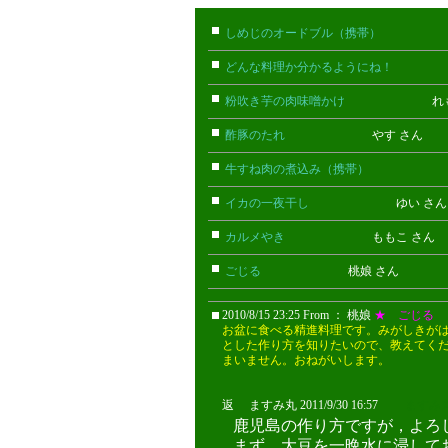
しめじのオードブル（携帯）
たけお
どんな料理か分かるようにね！
ごん
粉吹き芋の肉味噌かけ
れもん 
酢豚のたれ
やす さん
牛すね肉の煮込み（携帯）
あん(携
イカの一夜干し
ゆい さ
カルメやき
ももこ さん
ごじる
桃娘 さん
2010/8/15 23:25 From ： 桃娘
★ ごじる
お盆に食べる精進料理です。みがしきが
とした作り方を知りたいので、教えてく
まいません。おねがいします。
返 ますみ丸 2011/9/30 16:57
ますみ
鹿児島の作り方ですが，よろ
まず，大豆を一晩水に浸して