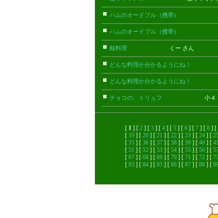
ハムのオードブル（携帯）
ちび(携
ハムのオードブル（携帯）
ちび(携
鯨料理
くー さん
どんな料理か分かるようにね！
ごん
どんな料理か分かるようにね！
ごん
チョコの、トリュフ
小４ さ
[
1
] [
2
] [
3
] [
4
] [
5
] [
6
] [
7
] [
8
] [
[
19
] [
20
] [
21
] [
22
] [
23
] [
24
] [
2
[
35
] [
36
] [
37
] [
38
] [
39
] [
40
] [
4
[
51
] [
52
] [
53
] [
54
] [
55
] [
56
] [
5
[
67
] [
68
] [
69
] [
70
] [
71
] [
72
] [
7
[
83
] [
84
] [
85
] [
86
] [
87
] [
88
] [
8