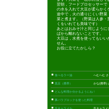
翌朝，フードプロセッサーで
の水を入れて大豆が柔らかく
途中で，火の通りにくい野菜
菜と煮ます。（野菜は人参・
くをいれても美味です）
あとはおみそ汁と同じように
ばから離れないことです。
大豆は，水煮を使ってもいい
せん。
お役に立てたかしら？
食べるラー油
へむへむ さ
黒豆（携帯）
かな(携帯) 
どんな料理か分かるようにね！
ごん
豚バラブロックを使った料理
こまっ
生キャラメル
生キャラメル 