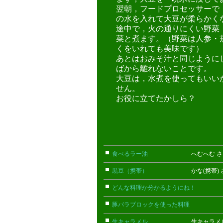
翌朝，フードプロセッサーで
の水を入れて大豆が柔らかく
途中で，火の通りにくい野菜
菜と煮ます。（野菜は人参・
くをいれても美味です）
あとはおみそ汁と同じように
ばから離れないことです。
大豆は，水煮を使ってもいい
せん。
お役に立てたかしら？
食べるラー油
へむへむ さ
黒豆（携帯）
かな(携帯) 
どんな料理か分かるようにね！
ごん
豚バラブロックを使った料理
こまっ
生キャラメル
生キャラメル 