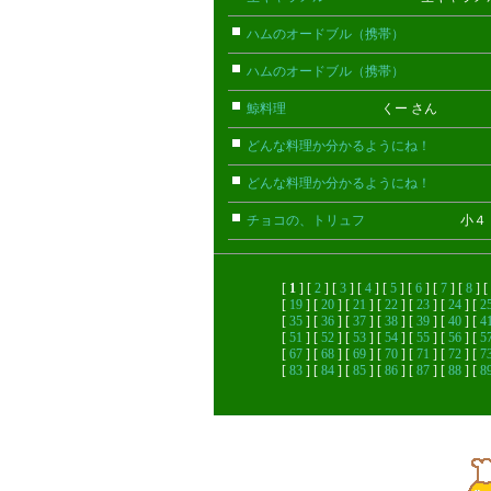
ハムのオードブル（携帯）
ちび(携
ハムのオードブル（携帯）
ちび(携
鯨料理
くー さん
どんな料理か分かるようにね！
ごん
どんな料理か分かるようにね！
ごん
チョコの、トリュフ
小４ さ
[
1
] [
2
] [
3
] [
4
] [
5
] [
6
] [
7
] [
8
] [
[
19
] [
20
] [
21
] [
22
] [
23
] [
24
] [
2
[
35
] [
36
] [
37
] [
38
] [
39
] [
40
] [
4
[
51
] [
52
] [
53
] [
54
] [
55
] [
56
] [
5
[
67
] [
68
] [
69
] [
70
] [
71
] [
72
] [
7
[
83
] [
84
] [
85
] [
86
] [
87
] [
88
] [
8