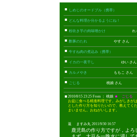
しめじのオードブル（携帯）
たけお
どんな料理か分かるようにね！
ごん
粉吹き芋の肉味噌かけ
れもん 
酢豚のたれ
やす さん
牛すね肉の煮込み（携帯）
あん(携
イカの一夜干し
ゆい さ
カルメやき
ももこ さん
ごじる
桃娘 さん
2010/8/15 23:25 From ： 桃娘
★ ごじる
お盆に食べる精進料理です。みがしきが
とした作り方を知りたいので、教えてく
まいません。おねがいします。
返 ますみ丸 2011/9/30 16:57
ますみ
鹿児島の作り方ですが，よろ
まず，大豆を一晩水に浸して