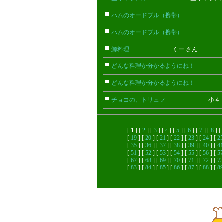
ハムのオードブル（携帯）
ちび(携
ハムのオードブル（携帯）
ちび(携
鯨料理
くー さん
どんな料理か分かるようにね！
ごん
どんな料理か分かるようにね！
ごん
チョコの、トリュフ
小４ さ
[
1
] [
2
] [
3
] [
4
] [
5
] [
6
] [
7
] [
8
] [
[
19
] [
20
] [
21
] [
22
] [
23
] [
24
] [
2
[
35
] [
36
] [
37
] [
38
] [
39
] [
40
] [
4
[
51
] [
52
] [
53
] [
54
] [
55
] [
56
] [
5
[
67
] [
68
] [
69
] [
70
] [
71
] [
72
] [
7
[
83
] [
84
] [
85
] [
86
] [
87
] [
88
] [
8