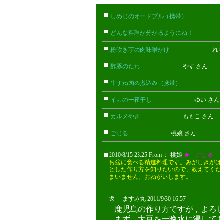
しめじのオードブル（携帯）
たけお
どんな料理か分かるようにね！
ごん
粉吹き芋の肉味噌かけ
れもん 
酢豚のたれ
やす さん
牛すね肉の煮込み（携帯）
あん(携
イカの一夜干し
ゆい さ
カルメやき
ももこ さん
ごじる
桃娘 さん
2010/8/15 23:25 From ： 桃娘
★ ごじる
お盆に食べる精進料理です。みがしきが
とした作り方を知りたいので、教えてく
まいません。おねがいします。
返 ますみ丸 2011/9/30 16:57
ますみ
鹿児島の作り方ですが，よろ
まず，大豆を一晩水に浸して