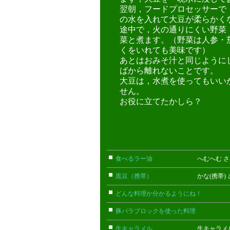
翌朝，フードプロセッサーで
の水を入れて大豆が柔らかく
途中で，火の通りにくい野菜
菜と煮ます。（野菜は人参・
くをいれても美味です）
あとはおみそ汁と同じように
ばから離れないことです。
大豆は，水煮を使ってもいい
せん。
お役に立てたかしら？
食べるラー油
へむへむ さ
黒豆（携帯）
かな(携帯) 
どんな料理か分かるようにね！
ごん
豚バラブロックを使った料理
こまっ
生キャラメル
生キャラメル 