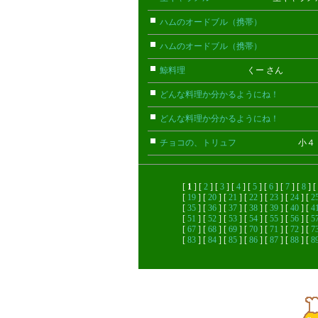
ハムのオードブル（携帯）
ちび(携
ハムのオードブル（携帯）
ちび(携
鯨料理
くー さん
どんな料理か分かるようにね！
ごん
どんな料理か分かるようにね！
ごん
チョコの、トリュフ
小４ さ
[
1
] [
2
] [
3
] [
4
] [
5
] [
6
] [
7
] [
8
] [
[
19
] [
20
] [
21
] [
22
] [
23
] [
24
] [
2
[
35
] [
36
] [
37
] [
38
] [
39
] [
40
] [
4
[
51
] [
52
] [
53
] [
54
] [
55
] [
56
] [
5
[
67
] [
68
] [
69
] [
70
] [
71
] [
72
] [
7
[
83
] [
84
] [
85
] [
86
] [
87
] [
88
] [
8