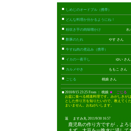
しめじのオードブル（携帯）
たけお
どんな料理か分かるようにね！
ごん
粉吹き芋の肉味噌かけ
れもん 
酢豚のたれ
やす さん
牛すね肉の煮込み（携帯）
あん(携
イカの一夜干し
ゆい さ
カルメやき
ももこ さん
ごじる
桃娘 さん
2010/8/15 23:25 From ： 桃娘
★ ごじる
お盆に食べる精進料理です。みがしきが
とした作り方を知りたいので、教えてく
まいません。おねがいします。
返 ますみ丸 2011/9/30 16:57
ますみ
鹿児島の作り方ですが，よろ
まず，大豆を一晩水に浸して