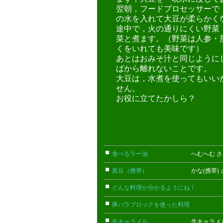
翌朝，フードプロセッサーで
の水を入れて大豆が柔らかく
途中で，火の通りにくい野菜
菜と煮ます。（野菜は人参・
くをいれても美味です）
あとはおみそ汁と同じように
ばから離れないことです。
大豆は，水煮を使ってもいい
せん。
お役に立てたかしら？
食べるラー油
へむへむ さ
黒豆（携帯）
かな(携帯) 
どんな料理か分かるようにね！
ごん
豚バラブロックを使った料理
こまっ
生キャラメル
生キャラメル 