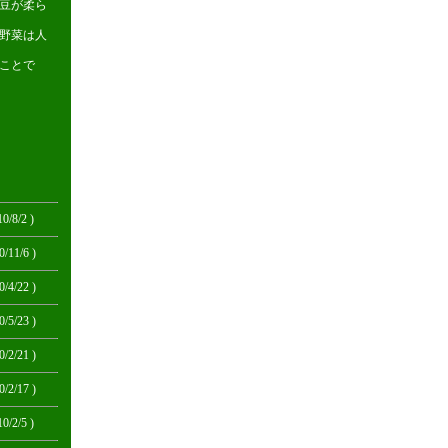
豆が柔ら
野菜は人
ことで
10/8/2 )
0/11/6 )
0/4/22 )
0/5/23 )
0/2/21 )
0/2/17 )
10/2/5 )