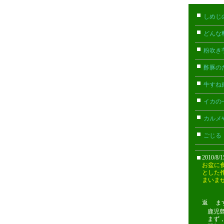
しめじ
どんな
粉吹き
酢豚の
牛すね
イカの
カルメ
ごじる
2010/8/
お盆に
とした
まいま
返 ますみ
鹿児
まず