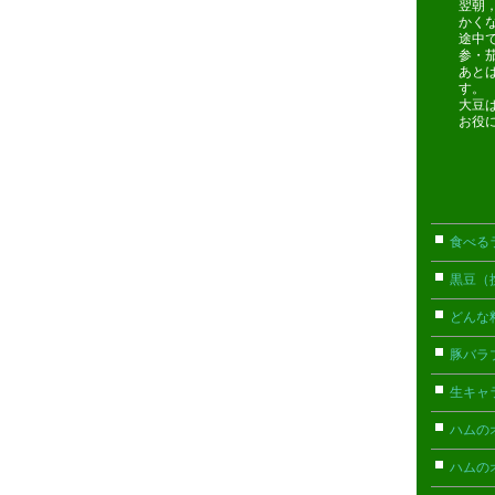
翌朝
かく
途中
参・
あと
す。
大豆
お役
食べる
黒豆（
どんな
豚バラ
生キャ
ハムの
ハムの