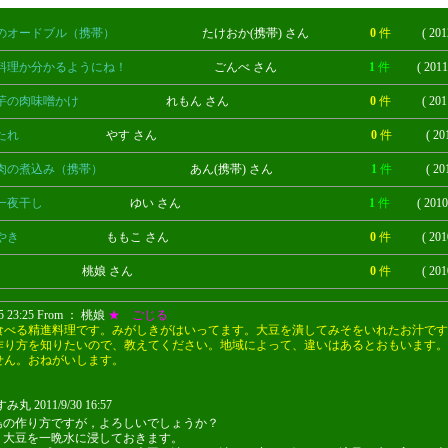
のオードブル（携帯）
たけおか(携帯) さん
0
件
( 201
料理か分かるようにね！
ごんべ さん
1
件
( 2011
芋の肉味噌かけ
れもん さん
0
件
( 201
たれ
やす さん
0
件
( 20
肉の煮込み（携帯）
あん(携帯) さん
1
件
( 20
一夜干し
ゆい さん
1
件
( 2010
やき
ももこ さん
0
件
( 201
桃娘 さん
0
件
( 201
15 23:25 From ： 桃娘
★ ごじる
食べる精進料理です。みがしきがはいってます。大豆を潰してみそをいれたお汁です
作り方を知りたいので、教えてください。地域によって、違いはあるとおもいます。
せん。おねがいします。
丸 2011/9/30 16:57
ますみ丸
島の作り方ですが，よろしいでしょうか？
，大豆を一晩水に浸しておきます。