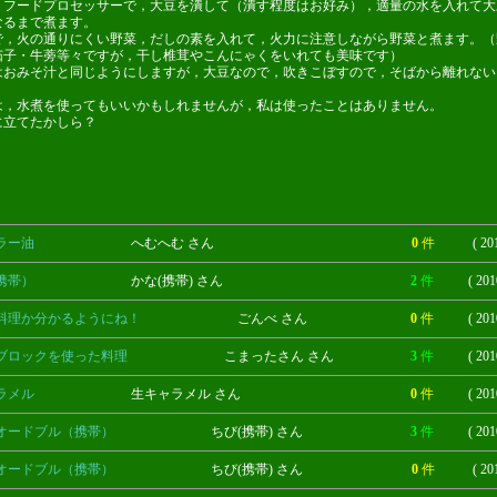
，フードプロセッサーで，大豆を潰して（潰す程度はお好み），適量の水を入れて大
なるまで煮ます。
で，火の通りにくい野菜，だしの素を入れて，火力に注意しながら野菜と煮ます。（
茄子・牛蒡等々ですが，干し椎茸やこんにゃくをいれても美味です）
はおみそ汁と同じようにしますが，大豆なので，吹きこぼすので，そばから離れない
は，水煮を使ってもいいかもしれませんが，私は使ったことはありません。
に立てたかしら？
ラー油
へむへむ さん
0
件
( 20
携帯）
かな(携帯) さん
2
件
( 201
料理か分かるようにね！
ごんべ さん
0
件
( 201
ブロックを使った料理
こまったさん さん
3
件
( 201
ラメル
生キャラメル さん
0
件
( 201
オードブル（携帯）
ちび(携帯) さん
3
件
( 201
オードブル（携帯）
ちび(携帯) さん
0
件
( 20