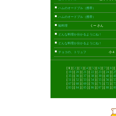
ハムのオードブル（携帯）
ちび(携
ハムのオードブル（携帯）
ちび(携
鯨料理
くー さん
どんな料理か分かるようにね！
ごん
どんな料理か分かるようにね！
ごん
チョコの、トリュフ
小４ さ
[
1
] [
2
] [
3
] [
4
] [
5
] [
6
] [
7
] [
8
] [
[
19
] [
20
] [
21
] [
22
] [
23
] [
24
] [
2
[
35
] [
36
] [
37
] [
38
] [
39
] [
40
] [
4
[
51
] [
52
] [
53
] [
54
] [
55
] [
56
] [
5
[
67
] [
68
] [
69
] [
70
] [
71
] [
72
] [
7
[
83
] [
84
] [
85
] [
86
] [
87
] [
88
] [
8