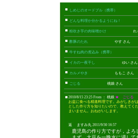
しめじのオードブル（携帯）
たけお
どんな料理か分かるようにね！
ごん
粉吹き芋の肉味噌かけ
れもん 
酢豚のたれ
やす さん
牛すね肉の煮込み（携帯）
あん(携
イカの一夜干し
ゆい さ
カルメやき
ももこ さん
ごじる
桃娘 さん
2010/8/15 23:25 From ： 桃娘
★ ごじる
お盆に食べる精進料理です。みがしきが
とした作り方を知りたいので、教えてく
まいません。おねがいします。
返 ますみ丸 2011/9/30 16:57
ますみ
鹿児島の作り方ですが，よろ
まず，大豆を一晩水に浸して