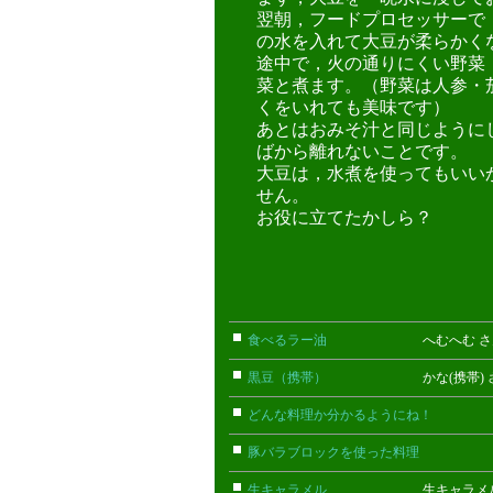
翌朝，フードプロセッサーで
の水を入れて大豆が柔らかく
途中で，火の通りにくい野菜
菜と煮ます。（野菜は人参・
くをいれても美味です）
あとはおみそ汁と同じように
ばから離れないことです。
大豆は，水煮を使ってもいい
せん。
お役に立てたかしら？
食べるラー油
へむへむ さ
黒豆（携帯）
かな(携帯) 
どんな料理か分かるようにね！
ごん
豚バラブロックを使った料理
こまっ
生キャラメル
生キャラメル 