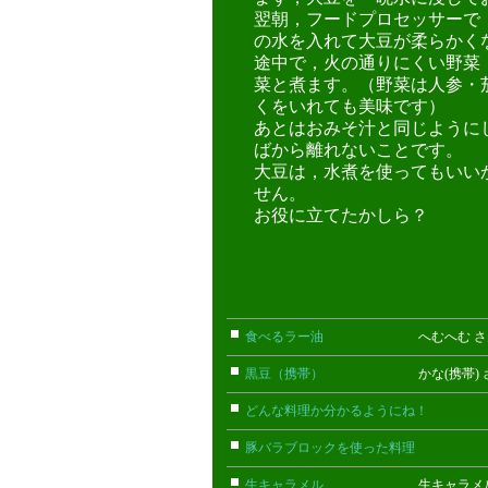
翌朝，フードプロセッサーで
の水を入れて大豆が柔らかく
途中で，火の通りにくい野菜
菜と煮ます。（野菜は人参・
くをいれても美味です）
あとはおみそ汁と同じように
ばから離れないことです。
大豆は，水煮を使ってもいい
せん。
お役に立てたかしら？
食べるラー油
へむへむ さ
黒豆（携帯）
かな(携帯) 
どんな料理か分かるようにね！
ごん
豚バラブロックを使った料理
こまっ
生キャラメル
生キャラメル 