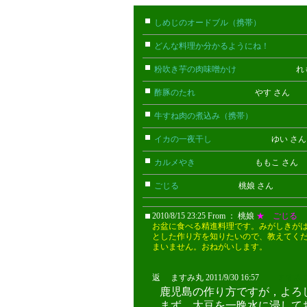
しめじのオードブル（携帯）
たけお
どんな料理か分かるようにね！
ごん
粉吹き芋の肉味噌かけ
れもん 
酢豚のたれ
やす さん
牛すね肉の煮込み（携帯）
あん(携
イカの一夜干し
ゆい さ
カルメやき
ももこ さん
ごじる
桃娘 さん
2010/8/15 23:25 From ： 桃娘
★ ごじる
お盆に食べる精進料理です。みがしきが
とした作り方を知りたいので、教えてく
まいません。おねがいします。
返 ますみ丸 2011/9/30 16:57
ますみ
鹿児島の作り方ですが，よろ
まず，大豆を一晩水に浸して