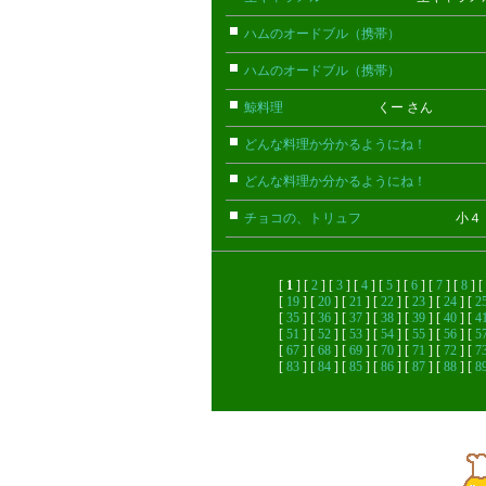
ハムのオードブル（携帯）
ちび(携
ハムのオードブル（携帯）
ちび(携
鯨料理
くー さん
どんな料理か分かるようにね！
ごん
どんな料理か分かるようにね！
ごん
チョコの、トリュフ
小４ さ
[
1
] [
2
] [
3
] [
4
] [
5
] [
6
] [
7
] [
8
] [
[
19
] [
20
] [
21
] [
22
] [
23
] [
24
] [
2
[
35
] [
36
] [
37
] [
38
] [
39
] [
40
] [
4
[
51
] [
52
] [
53
] [
54
] [
55
] [
56
] [
5
[
67
] [
68
] [
69
] [
70
] [
71
] [
72
] [
7
[
83
] [
84
] [
85
] [
86
] [
87
] [
88
] [
8