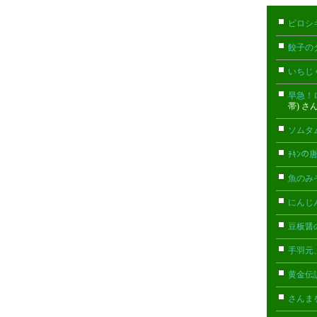
ピロシ
餃子の
いちじ
早急！
帯) さ
ソムタ
ﾁｷﾝ
魚のみ
にんじ
豆板醤
手羽元
黄金伝
さんま