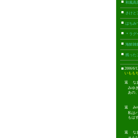
和風高菜
さけと
はちみ
＊ラグ
海鮮雑
残った
2006/6/
いもも
返 なお(携
みゆき
あの
返 みゆき
私は
もは
返 なお(携
そうな