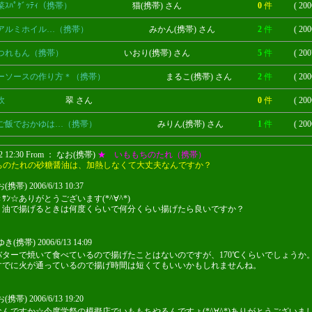
ｽﾊﾟｹﾞｯﾃｨ（携帯）
猫(携帯) さん
0
件
( 200
アルミホイル…（携帯）
みかん(携帯) さん
2
件
( 200
つれもん（携帯）
いおり(携帯) さん
5
件
( 200
ーソースの作り方＊（携帯）
まるこ(携帯) さん
2
件
( 200
炊
翠 さん
0
件
( 200
ご飯でおかゆは…（携帯）
みりん(携帯) さん
1
件
( 200
12 12:30 From ： なお(携帯)
★ いももちのたれ（携帯）
ちのたれの砂糖醤油は、加熱しなくて大丈夫なんですか？
帯) 2006/6/13 10:37
ｻﾝ☆ありがとうございます(*^∀^*)
、油で揚げるときは何度くらいで何分くらい揚げたら良いですか？
(携帯) 2006/6/13 14:09
バターで焼いて食べているので揚げたことはないのですが、170℃くらいでしょうか
すでに火が通っているので揚げ時間は短くてもいいかもしれませんね。
帯) 2006/6/13 19:20
んですか☆今度学祭の模擬店でいももちやるんですょ(*^∀^*)ありがとうございまし