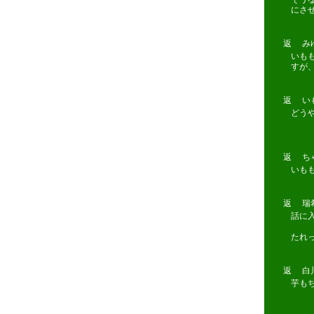
にさせ
返 みゆき
いも
すが
返 いもも
どう
返 ちゃう
いも
返 瑞希(携
話に
たれ
返 白川 2
芋も