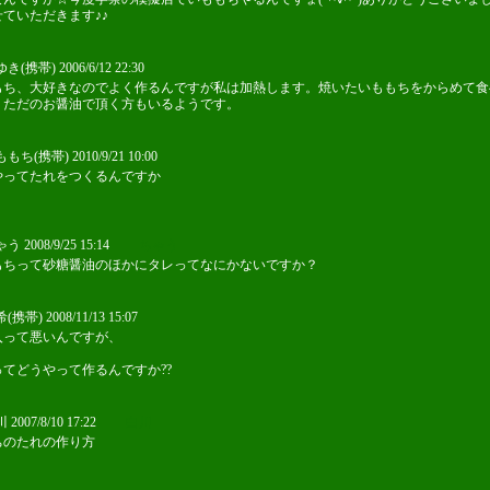
ていただきます♪♪
(携帯) 2006/6/12 22:30
もち、大好きなのでよく作るんですが私は加熱します。焼いたいももちをからめて食
、ただのお醤油で頂く方もいるようです。
ち(携帯) 2010/9/21 10:00
やってたれをつくるんですか
 2008/9/25 15:14
ちゃう
もちって砂糖醤油のほかにタレってなにかないですか？
帯) 2008/11/13 15:07
入って悪いんですが、
ってどうやって作るんですか??
007/8/10 17:22
白川
ちのたれの作り方