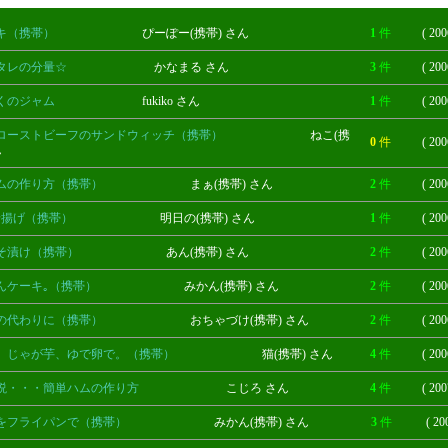
キ（携帯）
ぴーぽー(携帯) さん
1
件
( 200
タレの分量☆
かなまる さん
3
件
( 200
くのジャム
fukiko さん
1
件
( 200
ローストビーフのサンドウィッチ（携帯）
ねこ(携
0
件
( 200
ん
ムの作り方（携帯）
まぁ(携帯) さん
2
件
( 200
の唐揚げ（携帯）
明日の(携帯) さん
1
件
( 200
そ漬け（携帯）
あん(携帯) さん
2
件
( 200
んケーキ｡（携帯）
みかん(携帯) さん
2
件
( 200
の代わりに（携帯）
おちゃづけ(携帯) さん
2
件
( 200
、じゃが芋、ゆで卵で。（携帯）
猫(携帯) さん
4
件
( 200
説・・・簡単ハムの作り方
こじろ さん
4
件
( 200
をフライパンで（携帯）
みかん(携帯) さん
3
件
( 20