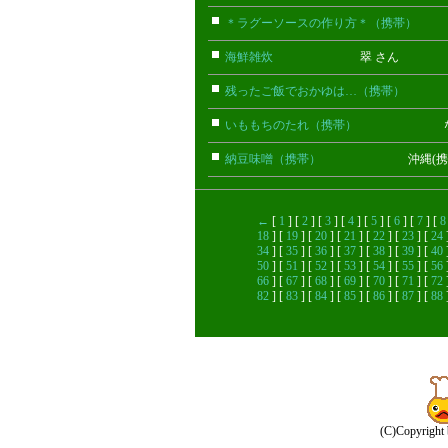
＊ラグーソースの作り方＊（携帯）
ま
海鮮雑炊
翠 さん
残ったご飯でおかゆは…（携帯）
みり
いももちのたれ（携帯）
なお(携
納豆味噌（携帯）
沖縄(携帯)
←
[
1
] [
2
] [
3
] [
4
] [
5
] [
6
] [
7
] [
8
18
] [
19
] [
20
] [
21
] [
22
] [
23
] [
24
34
] [
35
] [
36
] [
37
] [
38
] [
39
] [
40
50
] [
51
] [
52
] [
53
] [
54
] [
55
] [
56
66
] [
67
] [
68
] [
69
] [
70
] [
71
] [
72
82
] [
83
] [
84
] [
85
] [
86
] [
87
] [
88
(C)Copyright