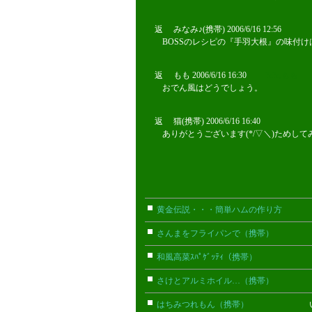
返 みなみ♪(携帯) 2006/6/16 12:56
BOSSのレシピの『手羽大根』の味付けは
返 もも 2006/6/16 16:30
?a?a,もも
おでん風はどうでしょう。
返 猫(携帯) 2006/6/16 16:40
ありがとうございます(*/▽＼)ためしてみま
黄金伝説・・・簡単ハムの作り方
こ
さんまをフライパンで（携帯）
みか
和風高菜ｽﾊﾟｹﾞｯﾃｨ（携帯）
猫(携
さけとアルミホイル…（携帯）
みか
はちみつれもん（携帯）
いおり(