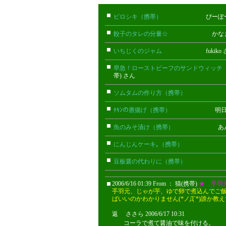
ピロシキ（携帯）
ぴーぽー(携帯
餃子のタレの分量☆
かなまる
いちじくのジャム
fukiko 
早急！ローストビーフのサンドウィッチ
帯) さん
ソムタムの作り方（携帯）
まぁ(携
ﾁｷﾝの唐揚げ（携帯）
明日の(携
魚のみそ漬け（携帯）
あん(携帯
にんじんケーキ｡（携帯）
みかん(
豆板醤の代わりに（携帯）
おちゃづ
2006/6/16 01:39 From ： 猫(携帯)
★ 手羽
手羽元、じゃが芋、ゆで卵で煮込んでご
ばいいのかわかりません(*ノД`*)誰か教え
返 ささら 2006/6/17 10:31
ささら
コーラで煮て醤油で味を付ける。