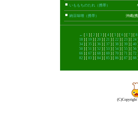
いももちのたれ（携帯）
なお(携
納豆味噌（携帯）
沖縄(携帯)
←
[
1
] [
2
] [
3
] [
4
] [
5
] [
6
] [
7
] [
8
18
] [
19
] [
20
] [
21
] [
22
] [
23
] [
24
34
] [
35
] [
36
] [
37
] [
38
] [
39
] [
40
50
] [
51
] [
52
] [
53
] [
54
] [
55
] [
56
66
] [
67
] [
68
] [
69
] [
70
] [
71
] [
72
82
] [
83
] [
84
] [
85
] [
86
] [
87
] [
88
(C)Copyright