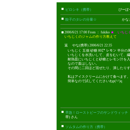
ピロシキ（携帯）
ぴーぽー(携帯
餃子のタレの分量☆
かなまる
2006/6/21 17:00 From ： fukiko
★ いちじ
いちじくのジャムの作り方教えて
返 やな(携帯) 2006/6/21 22:35
いちじく 五個 砂糖 80㌘ レモン 半分の
いちじくを水洗いして、皮をむいて、
耐熱皿にいちじくと砂糖とレモン汁を入
なので蓋はしない。
その間に二回ほど混ぜたり、潰したり
私はアイスクリームにかけて食べます
簡単なので試してくださいねp(^^)q
早急！ローストビーフのサンドウィッチ
帯) さん
ソムタムの作り方（携帯）
まぁ(携