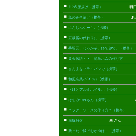
ﾁｷﾝの唐揚げ（携帯）
明日の(携
魚のみそ漬け（携帯）
あん(携帯
にんじんケーキ｡（携帯）
みかん(
豆板醤の代わりに（携帯）
おちゃづ
手羽元、じゃが芋、ゆで卵で。（携帯）
黄金伝説・・・簡単ハムの作り方
こ
さんまをフライパンで（携帯）
みか
和風高菜ｽﾊﾟｹﾞｯﾃｨ（携帯）
猫(携
さけとアルミホイル…（携帯）
みか
はちみつれもん（携帯）
いおり(
＊ラグーソースの作り方＊（携帯）
ま
海鮮雑炊
翠 さん
残ったご飯でおかゆは…（携帯）
みり