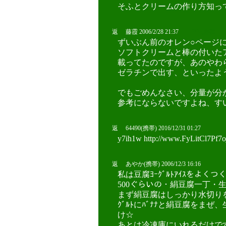
そふとクリームの作り方知って
返 藤霞 2006/2/28 21:37
?!?a,藤霞
ずいぶん前のオレン○ページ
ソフトクリームと棒の付いた
載ってたのですが、あのやわ
ゼラチンで出す、といったよ
でもごめんなさい、分量が分か
参考にならないですよね、す
返 64490(携帯) 2016/12/31 01:27
y7ih1w http://www.FyLitCl7
返 あやか(携帯) 2006/12/3 16:16
私は豆腐ﾖｰｸﾞﾙﾄｱｲｽをよくつ
500ぐらいの・絹豆腐一丁・生ｸ
まず絹豆腐はしっかり水切りを
ｸﾞﾙﾄにﾊﾞﾅﾅと絹豆腐をま
け☆
あとは冷凍庫にいれるだけです