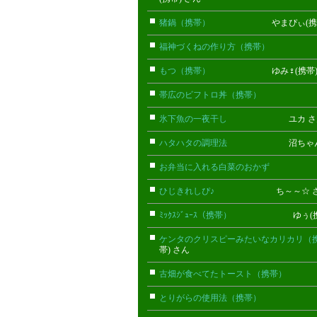
猪鍋（携帯）
やまぴぃ(携帯)
福神づくねの作り方（携帯）
Ｋ(携
もつ（携帯）
ゆみ♀(携帯) 
帯広のビフトロ丼（携帯）
いちご(
氷下魚の一夜干し
ユカ さ
ハタハタの調理法
沼ちゃん 
お弁当に入れる白菜のおかず
いちご
ひじきれしぴ♪
ち～～☆ さ
ﾐｯｸｽｼﾞｭｰｽ（携帯）
ゆぅ(携帯)
ケンタのクリスピーみたいなカリカリ（
帯) さん
古畑が食べてたトースト（携帯）
76
とりがらの使用法（携帯）
あや(携