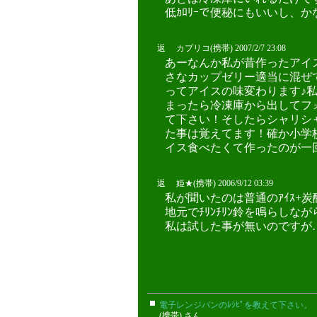
低ｶﾛﾘｰで便秘にもいいし、かな
返 カプリコ(携帯) 2007/2/7 23:08
あーなんか私が昔作ったアイ
さなカップゼリー適当に混ぜ
ってアイスの味変わります♪
まったら冷凍庫から出してフ
て下さい！そしたらシャリシ
た事は覚えてます！確か小学
イス食べたくて作ったのが一
返 姫★(携帯) 2006/9/12 03:39
私が聞いたのは普通のｱｲｽ+炭酸(
地元でﾁﾘﾝﾁﾘﾝ鈴を鳴らしな
私は試した事が無いのですが…f
電子レンジパンのﾚｼﾋﾟを教えて下さい。
(携帯) さん