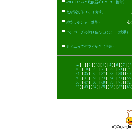
ﾎｯﾄｹｰｷﾐｯｸｽと炊飯器ｶﾞﾄｰｼｮｺﾗ（携帯）
ﾄ
七草粥の作り方（携帯）
チャイ(
錦糸カボチャ（携帯）
心(携帯)
ハンバーグの付け合わせには…（携帯）
タイムって何ですか？（携帯）
かな
←
[
1
] [
2
] [
3
] [
4
] [
5
] [
6
] [
7
] [
8
18
] [
19
] [
20
] [
21
] [
22
] [
23
] [
24
34
] [
35
] [
36
] [
37
] [
38
] [
39
] [
40
50
] [
51
] [
52
] [
53
] [
54
] [
55
] [
56
66
] [
67
] [
68
] [
69
] [
70
] [
71
] [
72
82
] [
83
] [
84
] [
85
] [
86
] [
87
] [
88
(C)Copyright