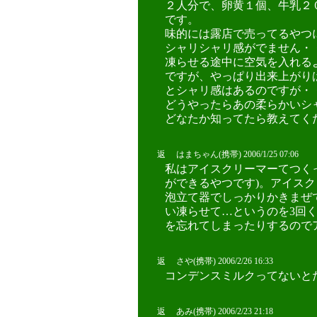
２人分で、卵黄１個、牛乳２
です。
味的には露店で売ってるやつ
シャリシャリ感がでません・
凍らせる途中に空気を入れる
ですが、やっぱり出来上がり
とシャリ感はあるのですが・
どうやったらあの柔らかいシ
どなたか知ってたら教えてく
返 はまちゃん(携帯) 2006/1/25 07:06
私はアイスクリーマーてつく
ができるやつです)。アイス
泡立て器でしっかりかきまぜ
い凍らせて…というのを3回
を忘れてしまったりするのでア
返 さや(携帯) 2006/2/26 16:33
コンデンスミルクってないとだめ
返 あみ(携帯) 2006/2/23 21:18