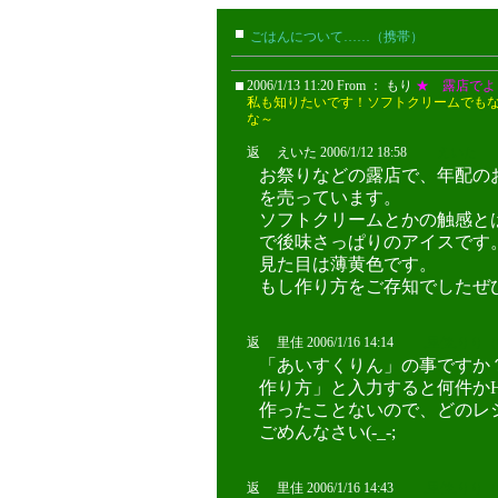
ごはんについて……（携帯）
はるか
2006/1/13 11:20 From ： もり
★ 露店でよ
私も知りたいです！ソフトクリームでも
な～
返 えいた 2006/1/12 18:58
えいた
お祭りなどの露店で、年配の
を売っています。
ソフトクリームとかの触感と
で後味さっぱりのアイスです
見た目は薄黄色です。
もし作り方をご存知でしたぜ
返 里佳 2006/1/16 14:14
,里佳,りり
「あいすくりん」の事ですか？
作り方」と入力すると何件かH
作ったことないので、どのレ
ごめんなさい(-_-;
返 里佳 2006/1/16 14:43
,里佳,りり