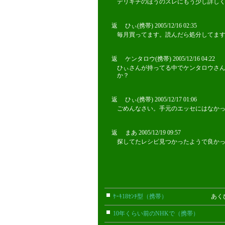
デリキチのほうのスレにもう少し詳しく
返 ひぃ(携帯) 2005/12/16 02:35
毎月買ってます。読んだら処分してます
返 ケンタロウ(携帯) 2005/12/16 04:22
ひぃさんが持ってる中でケンタロウさ
か？
返 ひぃ(携帯) 2005/12/17 01:06
ごめんなさい。手元のエッセにはなか
返 まあ 2005/12/19 09:57
?U??,ま
探してたレシピ見つかったようで良かっ
ｹｰｷ18ｾﾝﾁ型（携帯）
あくび(携帯
10年くらい前のNHKで（携帯）
さく