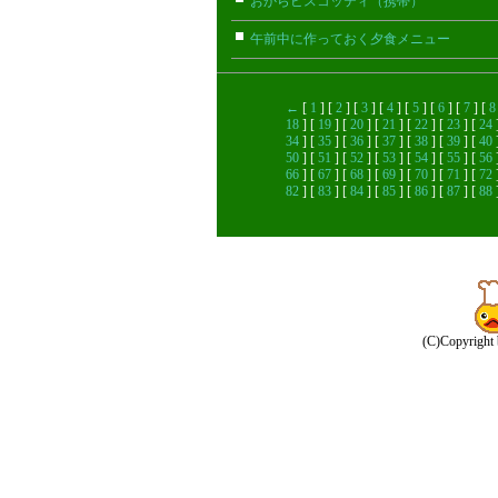
おからビスコッティ（携帯）
シロ(
午前中に作っておく夕食メニュー
ほ
←
[
1
] [
2
] [
3
] [
4
] [
5
] [
6
] [
7
] [
8
18
] [
19
] [
20
] [
21
] [
22
] [
23
] [
24
34
] [
35
] [
36
] [
37
] [
38
] [
39
] [
40
50
] [
51
] [
52
] [
53
] [
54
] [
55
] [
56
66
] [
67
] [
68
] [
69
] [
70
] [
71
] [
72
82
] [
83
] [
84
] [
85
] [
86
] [
87
] [
88
(C)Copyright