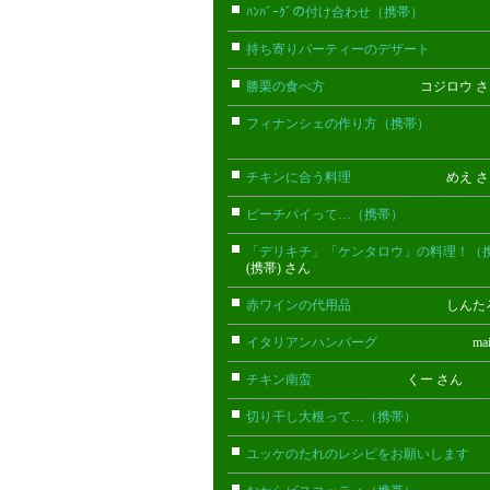
ﾊﾝﾊﾞｰｸﾞの付け合わせ（携帯）
まなみ
持ち寄りパーティーのデザート
あや
勝栗の食べ方
コジロウ さ
フィナンシェの作り方（携帯）
あいな
チキンに合う料理
めえ さ
ピーチパイって…（携帯）
トモ(携
「デリキチ」「ケンタロウ」の料理！（
(携帯) さん
赤ワインの代用品
しんたろ 
イタリアンハンバーグ
mai 
チキン南蛮
くー さん
切り干し大根って…（携帯）
マカロ
ユッケのたれのレシピをお願いします