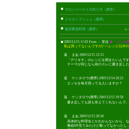
マロンペーストの作り方（携帯）
さや
クロカンブッシュ（携帯）
みぃ(携
風邪撃退料理（携帯）
ショウキチ
2005/12/15 11:05 From ： 里佳
★ エッセ
私は買ってないんですが(^-^;レシピ以
返 まあ 2005/12/15 12:15
?U??,ま
「デリキチ」のレシピを聞きたいんで
テーマが同じなら前のスレに書き足したほ
返 ケンタロウ(携帯) 2005/12/14 20:23
エッセを毎月買ってる人いますか？
返 ケンタロウ(携帯) 2005/12/15 19:58
書き足しても誰も答えてくれないんで…｡ﾟ(
返 まあ 2005/12/15 20:28
まあ
具体的な料理名とかわかんないから、なか
番組HP見てみたけど載ってなかったし