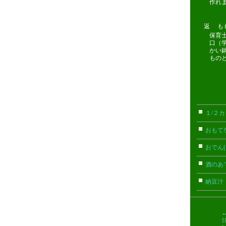
作れ
返 ももぐ
保育
口（
かい
もの
１/２
おもて
おでん(
酒のあ
納豆汁
1