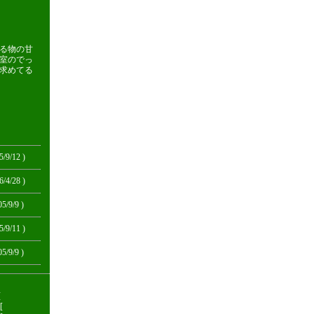
る物の甘
室のでっ
求めてる
5/9/12 )
6/4/28 )
05/9/9 )
5/9/11 )
05/9/9 )
[
[