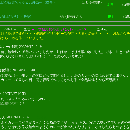
陸上)の昼食でィヶるぉ弁当vv（携帯）
ほとゃ(携帯)
3
件
( 200
な郷土料理！（携帯）
あや(携帯) さん
19
件
( 20
20 12:46 From ： 里佳
★ 学校給食のようなカレーライス
To ：
こりん
の頃の記憶ですが・・・缶詰のグリンピースが甘さの素なのかと・・・。因みにウチ
粉からルゥを作っていました。
ー(携帯) 2005/9/17 10:19
前、給食ｾﾝﾀｰで働いていましたが、ﾙｰはやっぱり市販の物でした。でも、ﾙｰと一緒に
を入れていましたよ!!ﾁｬｯﾈはｽｰﾊﾟｰで売っていますよ♪
帯) 2005/9/20 16:49
の学校もバー〇モントの甘口だって聞きました。あのカレーの味は家庭では出せない
。カレーって同じ材料、同じ行程で作っても作り手で全然味違うから不思議！
005/9/27 16:56
マメ
をたっぷり入れるのです（≧∀≦ ）
似た感じの味に＊
 2005/9/11 14:56
こりん
、よくカレーライスが食べたくなるのですが･･･やたらスパイスの効いて辛いものや
りも、なぜだか学校給食のようなカレーが食べたくなります。どうしたらあのような