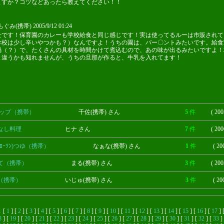
ますか？コツなどあったら教えてください！！
み(携帯) 2005/9/12 01:24
士です！保育園のカレーも学校給食と同じ感じです！実は使ってるルーは市販されて
学校は少し辛いやつかも？）なんですよ！うちの園は、バー〇ントみたいです。給食
鍋（？）で、たくさんの具材を時間かけて煮込むので、あの味が出るみたいですよ！
と違うかも知れませんが、うちの旦那が作ると、牛乳を入れてます！
カップ（携帯）
千佐(携帯) さん
5
件
( 200
なし料理
ヒナ さん
7
件
( 200
ﾛｰｿﾝ)つゆ（携帯）
なぁな(携帯) さん
1
件
( 20
て（携帯）
まる(携帯) さん
3
件
( 200
（携帯）
いじゅ(携帯) さん
3
件
( 20
←
[
1
] [
2
] [
3
] [
4
] [
5
] [
6
] [
7
] [
8
] [
9
] [
10
] [
11
] [
12
] [
13
] [
14
] [
15
] [
16
] [
17
] 
8
] [
19
] [
20
] [
21
] [
22
] [
23
] [
24
] [
25
] [
26
] [
27
] [
28
] [
29
] [
30
] [
31
] [
32
] [
33
] 