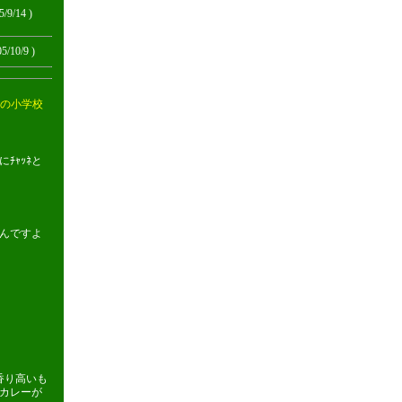
5/9/14 )
05/10/9 )
の小学校
ﾁｬｯﾈと
んですよ
香り高いも
カレーが