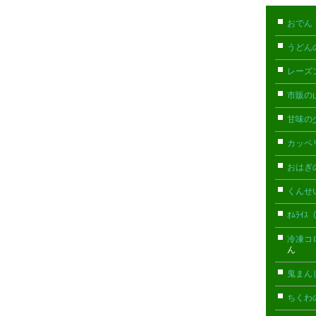
おでん
うどん
レーズ
市販の
甘味の
カッペ
おはぎ
くんせ
ｵﾑﾗｲ
冷凍コ
ん
鬼まん
ちくわ