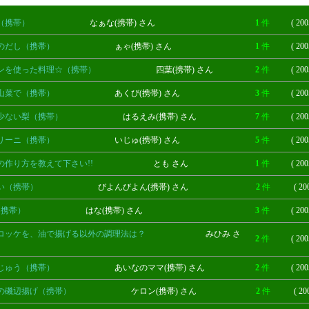
（携帯）
なぁな(携帯) さん
1
件
( 200
のだし（携帯）
ぁゃ(携帯) さん
1
件
( 200
ンを使った料理☆（携帯）
四葉(携帯) さん
2
件
( 200
山菜で（携帯）
あくび(携帯) さん
3
件
( 200
少ない梨（携帯）
はるえみ(携帯) さん
7
件
( 200
リーニ（携帯）
いじゅ(携帯) さん
5
件
( 200
の作り方を教えて下さい!!
とも さん
1
件
( 200
い（携帯）
びよんびよん(携帯) さん
2
件
( 20
ｽ（携帯）
はな(携帯) さん
3
件
( 200
ロッケを、油で揚げる以外の調理法は？
みひみ さ
2
件
( 200
じゅう（携帯）
あいなのママ(携帯) さん
2
件
( 200
の磯辺揚げ（携帯）
ケロン(携帯) さん
2
件
( 20