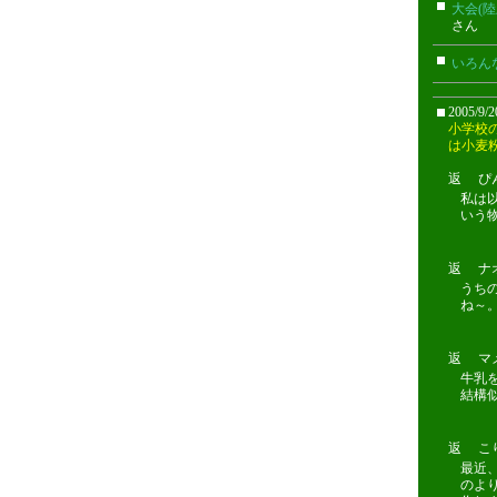
大会(
さん
いろん
2005/9/
小学校
は小麦
返 ぴんぐ
私は以
いう物
返 ナオ(携
うち
ね～
返 マメ 2
牛乳
結構
返 こりん
最近
のよ