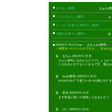
おでん（携帯）
なぁな(携帯)
うどんのだし（携帯）
ぁゃ(携帯
レーズンを使った料理☆（携帯）
四葉
市販の山菜で（携帯）
あくび(携
2005/9/15 18:54 From ： はるえみ(携帯)
★
一箱梨をいただいたのですが…。甘みが
返 るちん 2005/9/15 19:30
るちん
ちらし寿司に入れたらどうでしょうか
に入れるとかでもいいかもです。梨は
返 みほ(携帯) 2005/9/15 20:41
ｷｬﾗﾒﾙやｼﾛｯﾌﾟで煮てﾑｰｽｹｰｷの間にｻﾝﾄﾞする
返 里佳 2005/9/18 13:58
?￠?A,里佳
まず常温に置いて追熟してみるとか？
返 けい 2005/9/21 20:24
?￣?￠,けい