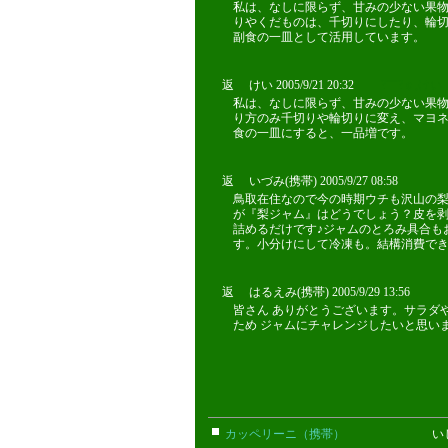
私は、なしに限らず、甘みの少ない果
りやくだものは、千切りにしたり、輪
副食の一皿として活用しています。
返 けい 2005/9/21 20:32
?￣?￠,けい
私は、なしに限らず、甘みの少ない果
り方のみ千切りや輪切りに変え、マヨ
食の一皿にすると、一品増です。
返 いづみ(携帯) 2005/9/27 08:58
鳥取在住なので今の時期ウチも沢山の梨
が『梨ジャム』はどうでしょう？皮を
詰めるだけです♪ジャムのとろみ具合も
す。小分けにして冷凍も。結構消費で
返 はるえみ(携帯) 2005/9/29 13:56
皆さん ありがとうございます。サラダ
ため ジャムにチャレンジしたいと思い
カッペリーニ（携帯）
いじゅ(携