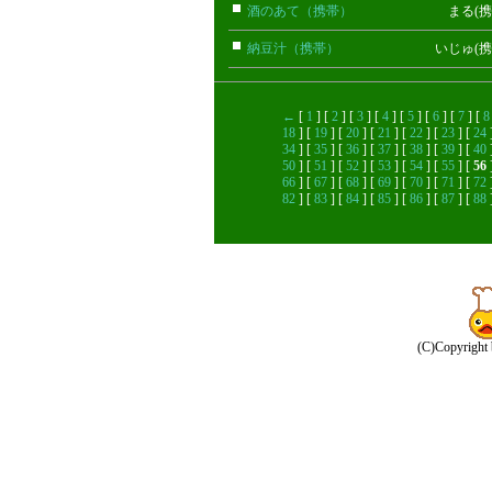
酒のあて（携帯）
まる(携帯)
納豆汁（携帯）
いじゅ(携帯)
←
[
1
] [
2
] [
3
] [
4
] [
5
] [
6
] [
7
] [
8
18
] [
19
] [
20
] [
21
] [
22
] [
23
] [
24
34
] [
35
] [
36
] [
37
] [
38
] [
39
] [
40
50
] [
51
] [
52
] [
53
] [
54
] [
55
] [
56
66
] [
67
] [
68
] [
69
] [
70
] [
71
] [
72
82
] [
83
] [
84
] [
85
] [
86
] [
87
] [
88
(C)Copyright