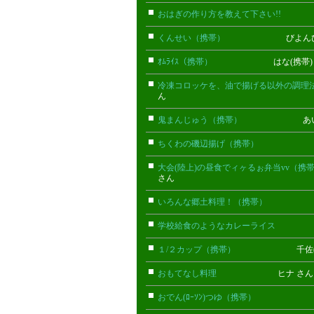
おはぎの作り方を教えて下さい!!
と
くんせい（携帯）
びよんびよん(
ｵﾑﾗｲｽ（携帯）
はな(携帯) 
冷凍コロッケを、油で揚げる以外の調理
ん
鬼まんじゅう（携帯）
あいなのママ
ちくわの磯辺揚げ（携帯）
ケロン(
大会(陸上)の昼食でィヶるぉ弁当vv（携
さん
いろんな郷土料理！（携帯）
あや(
学校給食のようなカレーライス
こり
１/２カップ（携帯）
千佐(携帯
おもてなし料理
ヒナ さ
おでん(ﾛｰｿﾝ)つゆ（携帯）
なぁな(