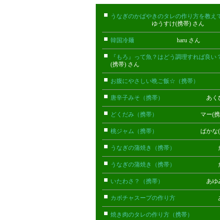
うなぎのかばやきのタレの作り方を教え
ゆうすけ(携帯) さん
韓国冷麺
haru さん
『もろ』って魚？はどう調理すれば良い
(携帯) さん
お腹にやさしい晩ご飯☆（携帯）
クレ
唐辛子みそ（携帯）
あくび(携帯
どくだみ（携帯）
マー(携帯)
桃ジャム（携帯）
ばかな(携帯
うなぎの蒲焼き（携帯）
だい(携
うなぎの蒲焼き（携帯）
だい(携
いたわさ？（携帯）
あゆみ(携帯
カボチャスープの作り方
あいっ
焼き肉のタレの作り方（携帯）
まな