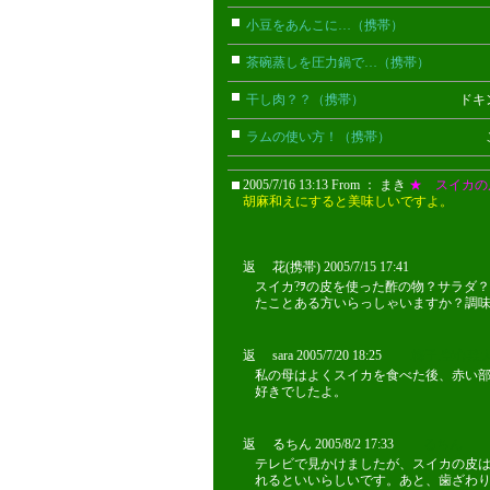
小豆をあんこに…（携帯）
はち(携
茶碗蒸しを圧力鍋で…（携帯）
ゆきま
干し肉？？（携帯）
ドキンちゃん
ラムの使い方！（携帯）
このみ(
2005/7/16 13:13 From ： まき
★ スイカの
胡麻和えにすると美味しいですよ。
返 花(携帯) 2005/7/15 17:41
スイカ?ｦの皮を使った酢の物？サラダ
たことある方いらっしゃいますか？調
返 sara 2005/7/20 18:25
梅子,空心菜大
私の母はよくスイカを食べた後、赤い
好きでしたよ。
返 るちん 2005/8/2 17:33
るちん
テレビで見かけましたが、スイカの皮
れるといいらしいです。あと、歯ざわ