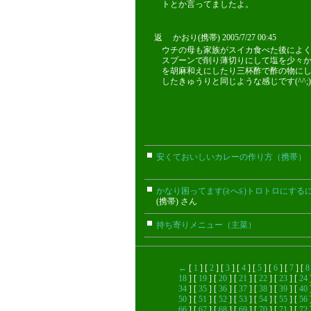
トとか言ってましたよ。
返 かおり(携帯) 2005/7/27 00:45
ウチの母も家族がスイカ食べた後によく
スプーンで削り薄切りにして塩を少々
を胡麻和えにしたり三杯酢で酢の物に
したきゅうりと同じような感じです(^^;)
安くておいしいカレーの作り方（携帯）
かなり困ってます(≧へ≦)トロトロにするに
(携帯) さん
持ち寄りメニュー（主菜）
まい
←
[
1
] [
2
] [
3
] [
4
] [
5
] [
6
] [
7
] [
8
18
] [
19
] [
20
] [
21
] [
22
] [
23
] [
24
34
] [
35
] [
36
] [
37
] [
38
] [
39
] [
40
50
] [
51
] [
52
] [
53
] [
54
] [
55
] [
56
66
] [
67
] [
68
] [
69
] [
70
] [
71
] [
72