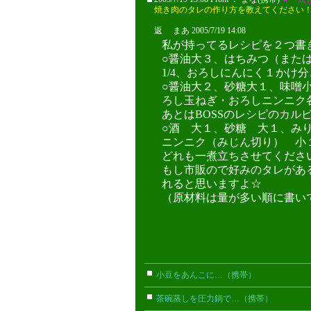
焼き肉のタレの作り方を教えてください！お
返 まあ 2005/7/19 14:08
????,まあ
私が持ってるレシピを２つ書
○醤油大３、はちみつ（また
1/4、おろしにんにく１かけ
○醤油大２、砂糖大１、味噌
ろし玉ねぎ・おろしニンニク
あとはBOSSのレシピのカル
○酒 大１、砂糖 大１、み
ニンニク（みじん切り） 小
どれも一煮立ちさせてくださ
もし市販ので好みのタレがあ
れると思いますよ☆
（原材料は量が多い順に書い
小豆をあんこに…（携帯）
はち(携
茶碗蒸しを圧力鍋で…（携帯）
ゆきま