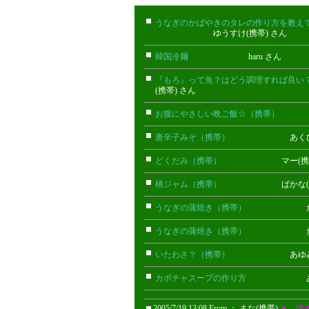
うなぎのかばやきのタレの作り方を教え
ゆうすけ(携帯) さん
韓国冷麺
haru さん
『もろ』って魚？はどう調理すれば良い
(携帯) さん
お腹にやさしい晩ご飯☆（携帯）
クレ
唐辛子みそ（携帯）
あくび(携帯
どくだみ（携帯）
マー(携帯)
桃ジャム（携帯）
ばかな(携帯
うなぎの蒲焼き（携帯）
だい(携
うなぎの蒲焼き（携帯）
だい(携
いたわさ？（携帯）
あゆみ(携帯
カボチャスープの作り方
あいっ
2005/7/19 13:08 From ： まな(携帯)
★ 焼