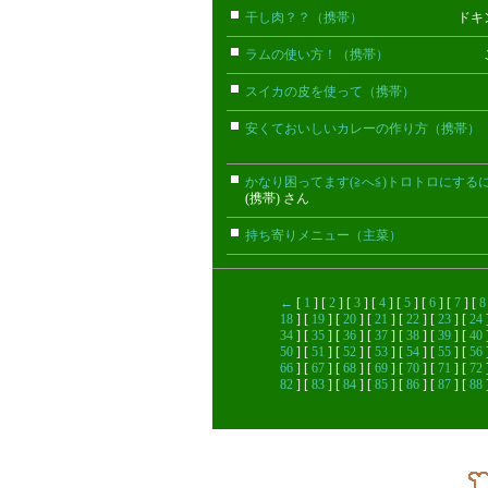
干し肉？？（携帯）
ドキンちゃん
ラムの使い方！（携帯）
このみ(
スイカの皮を使って（携帯）
花(携
安くておいしいカレーの作り方（携帯）
かなり困ってます(≧へ≦)トロトロにするに
(携帯) さん
持ち寄りメニュー（主菜）
まい
←
[
1
] [
2
] [
3
] [
4
] [
5
] [
6
] [
7
] [
8
18
] [
19
] [
20
] [
21
] [
22
] [
23
] [
24
34
] [
35
] [
36
] [
37
] [
38
] [
39
] [
40
50
] [
51
] [
52
] [
53
] [
54
] [
55
] [
56
66
] [
67
] [
68
] [
69
] [
70
] [
71
] [
72
82
] [
83
] [
84
] [
85
] [
86
] [
87
] [
88