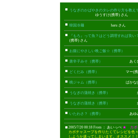
うなぎのかばやきのタレの作り方を教え
ゆうすけ(携帯) さん
韓国冷麺
haru さん
『もろ』って魚？はどう調理すれば良い
(携帯) さん
お腹にやさしい晩ご飯☆（携帯）
クレ
唐辛子みそ（携帯）
あくび(携帯
どくだみ（携帯）
マー(携帯)
桃ジャム（携帯）
ばかな(携帯
うなぎの蒲焼き（携帯）
だい(携
うなぎの蒲焼き（携帯）
だい(携
いたわさ？（携帯）
あゆみ(携帯
2005/7/20 00:18 From ： あいっぺ
★ カボ
カボチャスープを作りたくてレシピを色
しようか迷ってしまいます。オススメ！