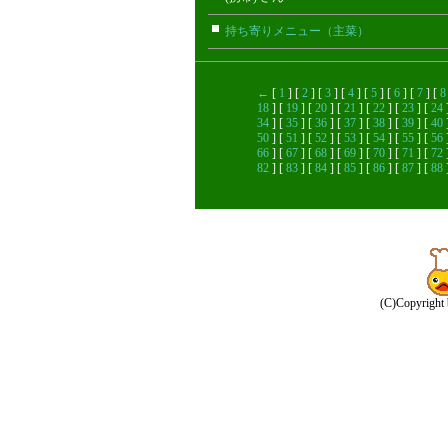
持ち寄りメニュー（主菜）
まい
←
[
1
] [
2
] [
3
] [
4
] [
5
] [
6
] [
7
] [
8
18
] [
19
] [
20
] [
21
] [
22
] [
23
] [
24
34
] [
35
] [
36
] [
37
] [
38
] [
39
] [
40
50
] [
51
] [
52
] [
53
] [
54
] [
55
] [
56
66
] [
67
] [
68
] [
69
] [
70
] [
71
] [
72
82
] [
83
] [
84
] [
85
] [
86
] [
87
] [
88
(C)Copyright