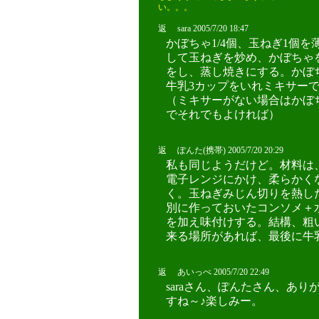
い。。。
返 sara 2005/7/20 18:47
梅子,空心菜大
かぼちゃ1/4個、玉ねぎ1個
して玉ねぎを炒め、かぼちゃを
をし、蒸し焼きにする。かぼ
牛乳3カップをいれミキサー
（ミキサーがない場合はかぼ
でそれでもよければ）
返 ぽんた(携帯) 2005/7/20 20:29
私も同じようだけど。材料は
電子レンジにかけ、柔らかく
く。玉ねぎみじん切りを熱し
別に作っておいたコンソメ＋
を加え味付けする。結構、粗
来る場所があれば、最後に牛
返 あいっぺ 2005/7/20 22:49
あいっ
saraさん、ぽんたさん、あ
すね～♪楽しみー。