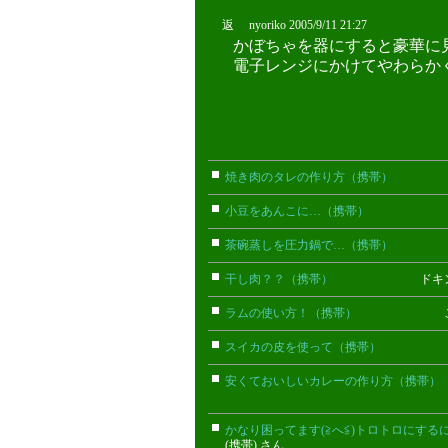
返 nyoriko 2005/9/11 21:27
nyoriko
かぼちゃを器にすると豪華に
電子レンジにかけてやわらか
焼き肉のタレの作り方（携帯）
まな
小豆をあんこに…（携帯）
はち(携
茶碗蒸しを圧力鍋で…（携帯）
ゆきま
干し肉？？（携帯）
ドキンちゃん
ラムの使い方！（携帯）
このみ(
スイカの皮を使って（携帯）
花(携
安くておいしいカレーの作り方（携帯）
かなり困ってます(≧へ≦)トロトロにするに
(携帯) さん