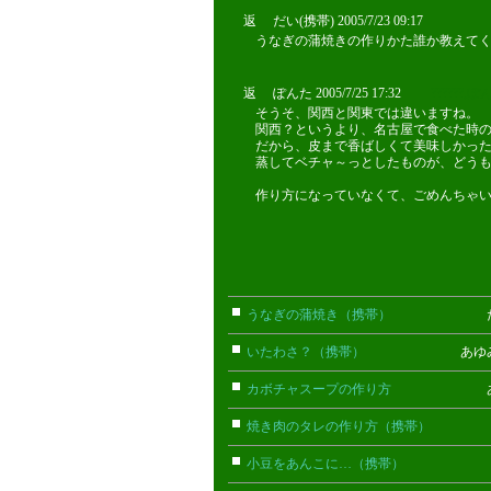
返 だい(携帯) 2005/7/23 09:17
うなぎの蒲焼きの作りかた誰か教えて
返 ぽんた 2005/7/25 17:32
??????,
そうそ、関西と関東では違いますね。
関西？というより、名古屋で食べた時
だから、皮まで香ばしくて美味しかっ
蒸してベチャ～っとしたものが、どう
作り方になっていなくて、ごめんちゃ
うなぎの蒲焼き（携帯）
だい(携
いたわさ？（携帯）
あゆみ(携帯
カボチャスープの作り方
あいっ
焼き肉のタレの作り方（携帯）
まな
小豆をあんこに…（携帯）
はち(携