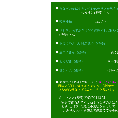
うなぎのかばやきのタレの作り方を教え
ゆうすけ(携帯) さん
韓国冷麺
haru さん
『もろ』って魚？はどう調理すれば良い
(携帯) さん
お腹にやさしい晩ご飯☆（携帯）
クレ
唐辛子みそ（携帯）
あくび(携帯
どくだみ（携帯）
マー(携帯)
桃ジャム（携帯）
ばかな(携帯
2005/7/25 11:23 From ： まあ
★ うなぎの
関東と関西で違うようですが、関東はた
けながら焼き上げるんだったと思います
返 さとと(携帯) 2005/7/24 13:55
家庭で作るんですよね？うなぎのさば
ときは、開いた魚に小麦粉をまぶして
1、みりん大2）を加えて煮立ててから