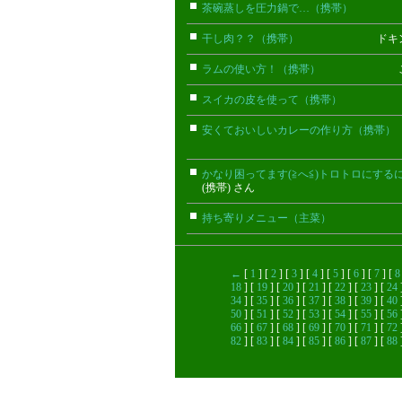
茶碗蒸しを圧力鍋で…（携帯）
ゆきま
干し肉？？（携帯）
ドキンちゃん
ラムの使い方！（携帯）
このみ(
スイカの皮を使って（携帯）
花(携
安くておいしいカレーの作り方（携帯）
かなり困ってます(≧へ≦)トロトロにするに
(携帯) さん
持ち寄りメニュー（主菜）
まい
←
[
1
] [
2
] [
3
] [
4
] [
5
] [
6
] [
7
] [
8
18
] [
19
] [
20
] [
21
] [
22
] [
23
] [
24
34
] [
35
] [
36
] [
37
] [
38
] [
39
] [
40
50
] [
51
] [
52
] [
53
] [
54
] [
55
] [
56
66
] [
67
] [
68
] [
69
] [
70
] [
71
] [
72
82
] [
83
] [
84
] [
85
] [
86
] [
87
] [
88