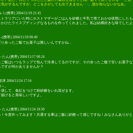
な気がするんですが、どこをさがしても出てきません･･･。誰か知らないかなあ。
(携帯) 2004/11/19 21:45
ストラリアにいた時にホストマザーがごはんを砂糖と牛乳で煮ておかゆ状態にしたも
をかけたライスプディングなるものを作ってくれました。私は結構好きな味でしたよ(^-
帯) 2004/11/19 09:49
ぱり余ったご飯でお菓子は難しいんですかね…
ん(携帯) 2004/11/17 08:24
たご飯はいつもラップで包んで冷凍してるのですが、その余ったご飯で甘いお菓子な
んですが何かありませんか？
 2004/11/24 17:16
知那津
和～。
を潰して、食紅をつけて粉砂糖をいれ混ぜます。
て揚げると美味しいですよ。
ん(携帯) 2004/11/24 18:50
っ！今度作ってみます！共通する事はご飯に砂糖って感じですね！みなさんありがと
！