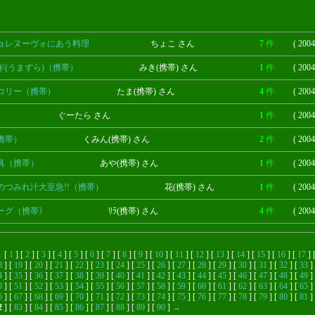
ョレヌーヴォにあう料理
ちょこ さん
7
件
( 2004
ギ(うまずら)（携帯）
みき(携帯) さん
1
件
( 2004
コリー（携帯）
たま(携帯) さん
4
件
( 2004
ぐーたら さん
1
件
( 2004
携帯）
くみん(携帯) さん
2
件
( 2004
具（携帯）
あや(携帯) さん
1
件
( 2004
のつみれ汁大至急!!（携帯）
花(携帯) さん
1
件
( 2004
ーグ（携帯）
ﾘﾗ(携帯) さん
4
件
( 2004
←
[
1
] [
2
] [
3
] [
4
] [
5
] [
6
] [
7
] [
8
] [
9
] [
10
] [
11
] [
12
] [
13
] [
14
] [
15
] [
16
] [
17
] 
8
] [
19
] [
20
] [
21
] [
22
] [
23
] [
24
] [
25
] [
26
] [
27
] [
28
] [
29
] [
30
] [
31
] [
32
] [
33
] 
4
] [
35
] [
36
] [
37
] [
38
] [
39
] [
40
] [
41
] [
42
] [
43
] [
44
] [
45
] [
46
] [
47
] [
48
] [
49
] 
0
] [
51
] [
52
] [
53
] [
54
] [
55
] [
56
] [
57
] [
58
] [
59
] [
60
] [
61
] [
62
] [
63
] [
64
] [
65
] 
6
] [
67
] [
68
] [
69
] [
70
] [
71
] [
72
] [
73
] [
74
] [
75
] [
76
] [
77
] [
78
] [
79
] [
80
] [
81
] 
2
] [
83
] [
84
] [
85
] [
86
] [
87
] [
88
] [
89
] [
90
]
→