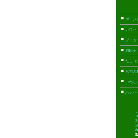
ボージ
カワハ
ブロッ
肉団子
だし（
お粥の
いわし
ハンバ
1
3
5
6
8