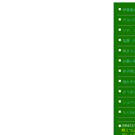
伊東家
アスパ
ツナ、
塩豚〈
焼きう
お吸い
辛子明
油かす
さつま
シュー
ちくわ
2004/11
軽くつ
でしょ