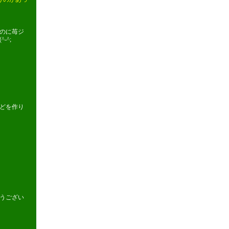
のに苺ジ
^;
どを作り
うござい