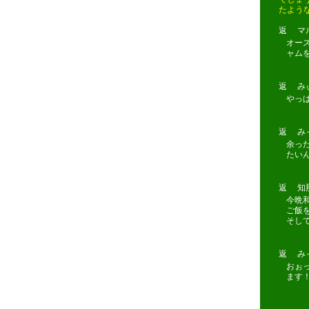
たよう
返 マルミ
オー
ャム
返 みぃ(携
やっ
返 み～た
余っ
たい
返 知那津
今晩
ご飯
そし
返 み～た
おぉ
ます