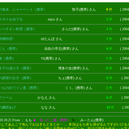
の食卓…シャーベット（携帯）
智子(携帯) さん
0
件
( 2004
ラガスをゆでる
miyu さん
5
件
( 2004
シーチキン料理（携帯）
さらだ(携帯) さん
3
件
( 2004
沖縄料理〉
ゆたんぽ さん
1
件
( 2004
どん（携帯）
自炊の亭主(携帯) さん
6
件
( 2004
物（携帯）
ﾏｽ(携帯) さん
1
件
( 2004
太子の漬け方（携帯）
博多の女(携帯) さん
6
件
( 2004
の調理の仕方（携帯）
ちぇ(携帯) さん
6
件
( 200
いもの白ワイン煮（携帯）
くぅ。(携帯) さん
1
件
( 2004
クリーム
かなえ さん
6
件
( 200
の磯部あげ
なな さん
10
件
( 20
/18 20:21 From ： もも
★ 余ったご飯（携帯）
To ：
み～たん(携帯)
ぶしてあんこで包んでおはぎもどきとか･･･。本当はもち米も混ぜるんですがいける
うか。あと、同じくつぶしたご飯に片栗粉を混ぜてこね、茹でて団子を作る･･･と言