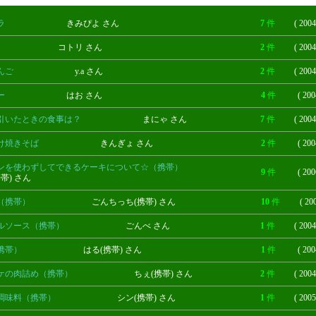
ラ
きみぴよ さん
7
件
( 2004
コトリ さん
2
件
( 2004
んご
y.a さん
2
件
( 2004
ー
はお さん
4
件
( 200
引いたときの食事は？
まにゃ さん
7
件
( 2004
け焼きそば
きんぎょ さん
2
件
( 200
ンを使わずしてできるケーキについて☆（携帯）
9
件
( 200
携帯) さん
（携帯）
ごんちっち(携帯) さん
10
件
( 20
ルソース（携帯）
ごんべ さん
1
件
( 2004
携帯）
はる(携帯) さん
1
件
( 200
ケの肉詰め（携帯）
ちぇ(携帯) さん
2
件
( 2004
調味料（携帯）
シン(携帯) さん
1
件
( 2005