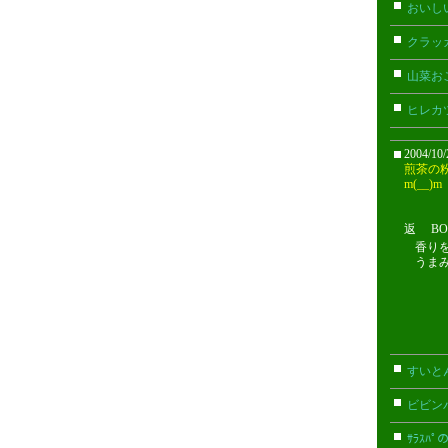
おいし
クラッ
山菜お
ヒレカ
2004/10/
煎茶の
m(__)m
返 BOSS
香り
うま
すいと
ビビン
ｻﾗｽ