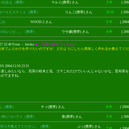
い白合え（携帯）
マルミ(携帯) さん
5
件
( 200
カーとビスケット（携帯）
りんご(携帯) さん
11
件
( 200
こわ
WOOD-2 さん
1
件
( 2004
ツのレシピ…。（携帯）
ウサ嬢(携帯) さん
4
件
( 200
27 22:40 From ： hiroko
★ 煎茶の粉末でふりかけ
粉末でふりかけを作りたいのですが、どのようにしたら美味しく作れるか教えてくだ
 2004/11/10 23:51
BOSS
を楽しみたいなら、煎茶の粉末と塩、ゴマこれだけでいいんじゃないかな。昆布茶を
みがでますね。
ん（携帯）
チィ(携帯) さん
6
件
( 2006
バ丼について☆（携帯）
香(携帯) さん
2
件
( 200
ﾊﾟの作り方教えてください。（携帯）
ぷぅ(携帯) さん
7
件
( 2004