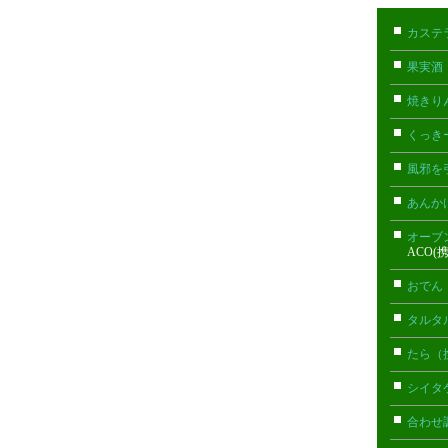
カステ
果実酒
焼きり
くっき
風邪を
あんか
オーブ
ACO(
おでん
タルタ
たら（
シイタ
合わせ