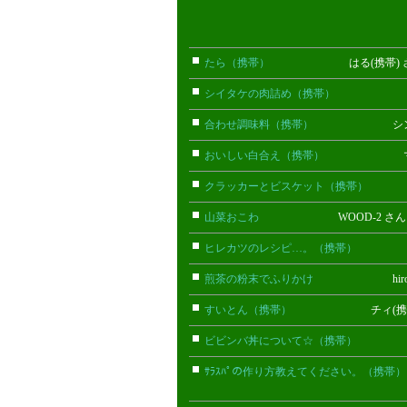
たら（携帯）
はる(携帯) 
シイタケの肉詰め（携帯）
ちぇ(携
合わせ調味料（携帯）
シン(携帯
おいしい白合え（携帯）
マルミ(
クラッカーとビスケット（携帯）
りん
山菜おこわ
WOOD-2 さ
ヒレカツのレシピ…。（携帯）
ウサ
煎茶の粉末でふりかけ
hiroko
すいとん（携帯）
チィ(携帯)
ビビンバ丼について☆（携帯）
香(
ｻﾗｽﾊﾟの作り方教えてください。（携帯）