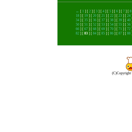
←
[
1
] [
2
] [
3
] [
4
] [
5
] [
6
] [
7
] [
8
18
] [
19
] [
20
] [
21
] [
22
] [
23
] [
24
34
] [
35
] [
36
] [
37
] [
38
] [
39
] [
40
50
] [
51
] [
52
] [
53
] [
54
] [
55
] [
56
66
] [
67
] [
68
] [
69
] [
70
] [
71
] [
72
82
] [
83
] [
84
] [
85
] [
86
] [
87
] [
88
(C)Copyright