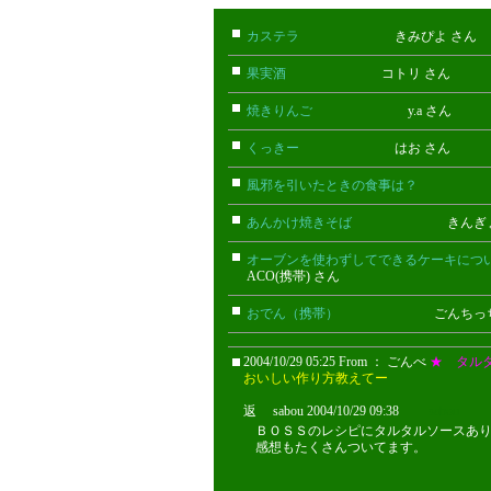
カステラ
きみぴよ さん
果実酒
コトリ さん
焼きりんご
y.a さん
くっきー
はお さん
風邪を引いたときの食事は？
まに
あんかけ焼きそば
きんぎょ 
オーブンを使わずしてできるケーキにつ
ACO(携帯) さん
おでん（携帯）
ごんちっち(携
2004/10/29 05:25 From ： ごんべ
★ タル
おいしい作り方教えてー
返 sabou 2004/10/29 09:38
sabou
ＢＯＳＳのレシピにタルタルソースあ
感想もたくさんついてます。