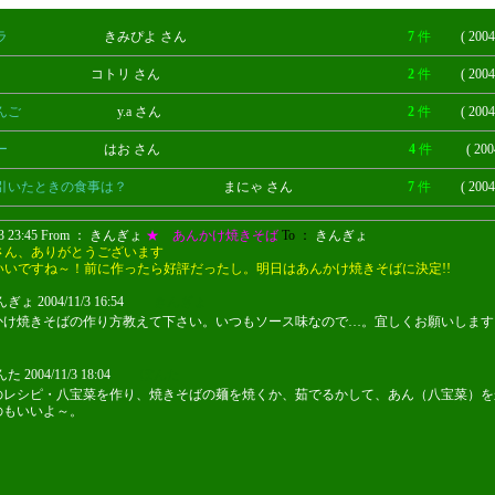
ラ
きみぴよ さん
7
件
( 2004
コトリ さん
2
件
( 2004
んご
y.a さん
2
件
( 2004
ー
はお さん
4
件
( 200
引いたときの食事は？
まにゃ さん
7
件
( 2004
1/3 23:45 From ： きんぎょ
★ あんかけ焼きそば
To ：
きんぎょ
さん、ありがとうございます
いいですね～！前に作ったら好評だったし。明日はあんかけ焼きそばに決定!!
ょ 2004/11/3 16:54
きんぎょ
かけ焼きそばの作り方教えて下さい。いつもソース味なので…。宜しくお願いします
 2004/11/3 18:04
ぽんた
のレシピ・八宝菜を作り、焼きそばの麺を焼くか、茹でるかして、あん（八宝菜）を
のもいいよ～。