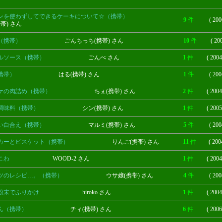
ンを使わずしてできるケーキについて☆（携帯）
9
件
( 200
携帯) さん
（携帯）
ごんちっち(携帯) さん
10
件
( 20
ルソース（携帯）
ごんべ さん
1
件
( 2004
携帯）
はる(携帯) さん
1
件
( 200
ケの肉詰め（携帯）
ちぇ(携帯) さん
2
件
( 2004
調味料（携帯）
シン(携帯) さん
1
件
( 2005
い白合え（携帯）
マルミ(携帯) さん
5
件
( 200
カーとビスケット（携帯）
りんご(携帯) さん
11
件
( 200
こわ
WOOD-2 さん
1
件
( 2004
ツのレシピ…。（携帯）
ウサ嬢(携帯) さん
4
件
( 200
粉末でふりかけ
hiroko さん
1
件
( 2004
ん（携帯）
チィ(携帯) さん
6
件
( 2006