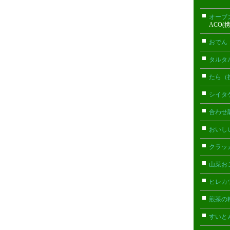
オーブ
ACO(
おでん
タルタ
たら（
シイタ
合わせ
おいし
クラッ
山菜お
ヒレカ
煎茶の
すいと