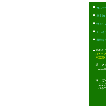
カステ
果実酒
焼きり
くっき
風邪を
2004/1
ぽんた
八宝菜
返 きんぎ
あん
返 ぽんた
ここ
べる