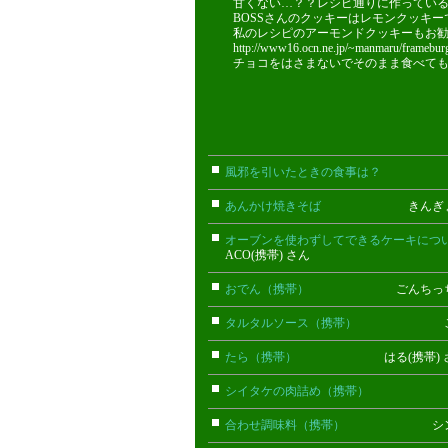
甘くない…？？レシピ通りに作ってい
BOSSさんのクッキーはレモンクッキー
私のレシピのアーモンドクッキーもお
http://www16.ocn.ne.jp/~manmaru/framebur
チョコをはさまないでそのまま食べて
風邪を引いたときの食事は？
まに
あんかけ焼きそば
きんぎょ 
オーブンを使わずしてできるケーキにつ
ACO(携帯) さん
おでん（携帯）
ごんちっち(携
タルタルソース（携帯）
ごんべ
たら（携帯）
はる(携帯) 
シイタケの肉詰め（携帯）
ちぇ(携
合わせ調味料（携帯）
シン(携帯