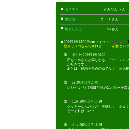
カステラ
きみぴよ さん
果実酒
コトリ さん
焼きりんご
y.a さん
2004/11/9 15:30 From ： yuu
★ くっきー
焼きリンゴなんですけど・・・砂糖とバ
返 ぽんた 2004/11/9 09:32
ぽんた
私もミルさんと同じかも。アーモンド
が好きです。
あとは、砂糖を普通の白でなく、三温糖（
返 y.a 2004/11/9 23:01
yuu,y.a
レシピよりも1割ほど多めにバターを加
返 はお 2004/11/7 17:28
はお
クッキーなんだけど、美味しく、あま
どーすればいい？
返 ミル 2004/11/7 18:49
ミル