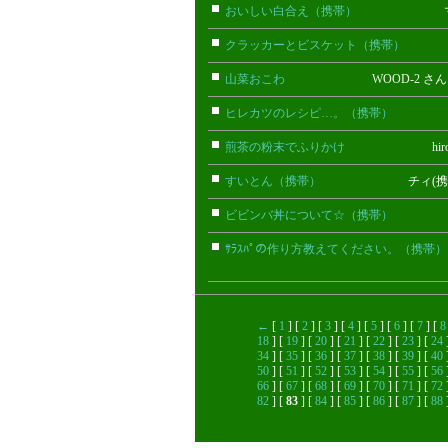
おいしい白合え（携帯）
マルミ(
クラッカーとビスケット（携帯）
りん
山菜おこわ
WOOD-2 さ
ヒレカツのレシピ…。（携帯）
ウサ
煎茶の粉末でふりかけ
hiroko
すいとん（携帯）
チィ(携帯)
ビビンバ丼について☆（携帯）
香(
ｻﾗｽﾊﾟの作り方教えてください。（携帯）
←
[
1
] [
2
] [
3
] [
4
] [
5
] [
6
] [
7
] [
8
18
] [
19
] [
20
] [
21
] [
22
] [
23
] [
24
34
] [
35
] [
36
] [
37
] [
38
] [
39
] [
40
50
] [
51
] [
52
] [
53
] [
54
] [
55
] [
56
66
] [
67
] [
68
] [
69
] [
70
] [
71
] [
72
82
] [
83
] [
84
] [
85
] [
86
] [
87
] [
88