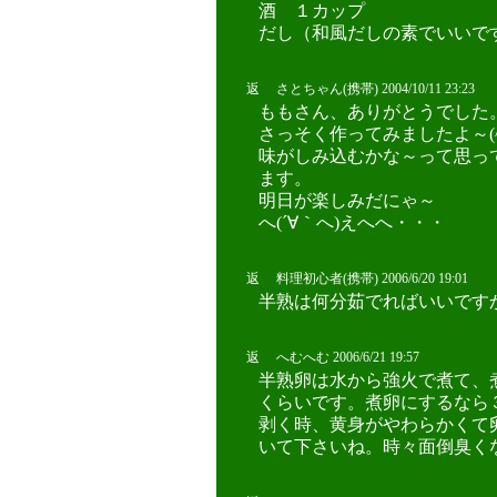
酒 １カップ
だし（和風だしの素でいいで
返 さとちゃん(携帯) 2004/10/11 23:23
ももさん、ありがとうでした。m(
さっそく作ってみましたよ～(^
味がしみ込むかな～って思っ
ます。
明日が楽しみだにゃ～
へ(´∀｀へ)えへへ・・・
返 料理初心者(携帯) 2006/6/20 19:01
半熟は何分茹でればいいです
返 へむへむ 2006/6/21 19:57
?O?T?
半熟卵は水から強火で煮て、
くらいです。煮卵にするなら
剥く時、黄身がやわらかくて
いて下さいね。時々面倒臭くなっ