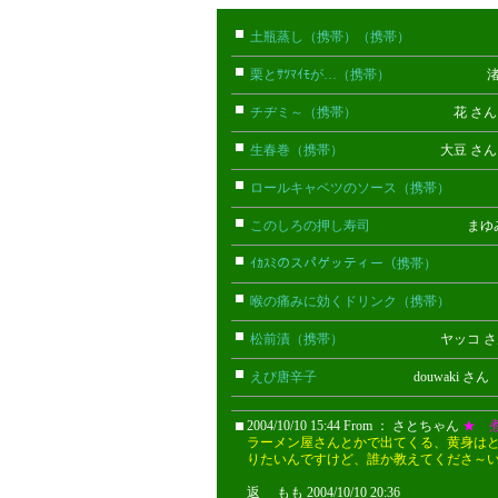
土瓶蒸し（携帯）（携帯）
かなみ
栗とｻﾂﾏｲﾓが…（携帯）
渚 さ
チヂミ～（携帯）
花 さ
生春巻（携帯）
大豆 さ
ロールキャベツのソース（携帯）
よ
このしろの押し寿司
まゆみみ
ｲｶｽﾐのスパゲッティー（携帯）
く
喉の痛みに効くドリンク（携帯）
い
松前漬（携帯）
ヤッコ さ
えび唐辛子
douwaki さん
2004/10/10 15:44 From ： さとちゃん
★ 
ラーメン屋さんとかで出てくる、黄身は
りたいんですけど、誰か教えてくださ～い(^
返 もも 2004/10/10 20:36