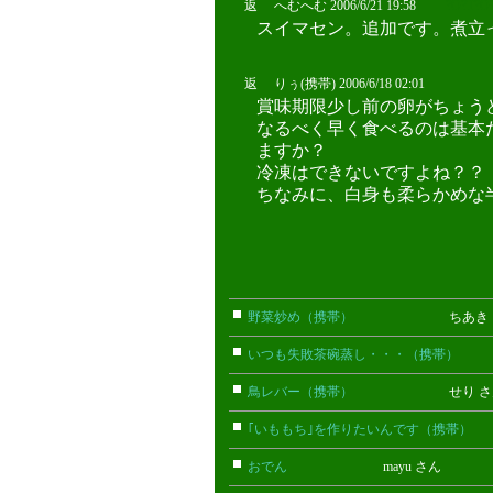
返 へむへむ 2006/6/21 19:58
?O?T?
スイマセン。追加です。煮立
返 りぅ(携帯) 2006/6/18 02:01
賞味期限少し前の卵がちょう
なるべく早く食べるのは基本
ますか？
冷凍はできないですよね？？
ちなみに、白身も柔らかめな
野菜炒め（携帯）
ちあき 
いつも失敗茶碗蒸し・・・（携帯）
ぴ
鳥レバー（携帯）
せり さ
｢いももち｣を作りたいんです（携帯）
おでん
mayu さん