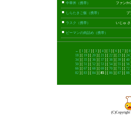
中華丼（携帯）
ファンﾁｬﾝ 
しらたきご飯（携帯）
プププ 
ラスク（携帯）
いじゅ さ
ピーマンの肉詰め（携帯）
しの
←
[
1
] [
2
] [
3
] [
4
] [
5
] [
6
] [
7
] [
8
18
] [
19
] [
20
] [
21
] [
22
] [
23
] [
24
34
] [
35
] [
36
] [
37
] [
38
] [
39
] [
40
50
] [
51
] [
52
] [
53
] [
54
] [
55
] [
56
66
] [
67
] [
68
] [
69
] [
70
] [
71
] [
72
82
] [
83
] [
84
] [
85
] [
86
] [
87
] [
88
(C)Copyright