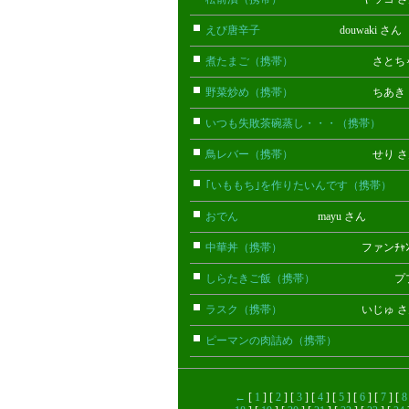
えび唐辛子
douwaki さん
煮たまご（携帯）
さとちゃん
野菜炒め（携帯）
ちあき 
いつも失敗茶碗蒸し・・・（携帯）
ぴ
鳥レバー（携帯）
せり さ
｢いももち｣を作りたいんです（携帯）
おでん
mayu さん
中華丼（携帯）
ファンﾁｬﾝ 
しらたきご飯（携帯）
プププ 
ラスク（携帯）
いじゅ さ
ピーマンの肉詰め（携帯）
しの
←
[
1
] [
2
] [
3
] [
4
] [
5
] [
6
] [
7
] [
8