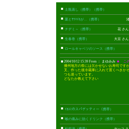
土瓶蒸し（携帯）（携帯）
かなみ
栗とｻﾂﾏｲﾓが…（携帯）
渚 さ
チヂミ～（携帯）
花 さ
生春巻（携帯）
大豆 さ
ロールキャベツのソース（携帯）
よ
2004/10/12 15:39 From ： まゆみみ
★ こ
播州地方の祭には欠かせないお寿司です
叉、作った後冷蔵庫に入れて置くべきか
つも迷っています。
どなたか教えて下さい
ｲｶｽﾐのスパゲッティー（携帯）
く
喉の痛みに効くドリンク（携帯）
い
松前漬（携帯）
ヤッコ さ