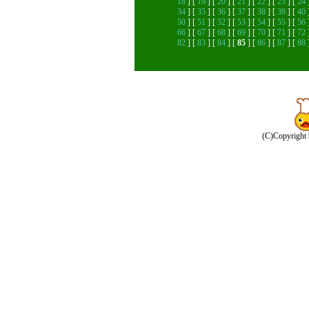
18
] [
19
] [
20
] [
21
] [
22
] [
23
] [
24
34
] [
35
] [
36
] [
37
] [
38
] [
39
] [
40
50
] [
51
] [
52
] [
53
] [
54
] [
55
] [
56
66
] [
67
] [
68
] [
69
] [
70
] [
71
] [
72
82
] [
83
] [
84
] [
85
] [
86
] [
87
] [
88
(C)Copyright