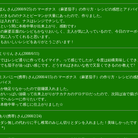
ぽん さん(2008/9/25) の マーボナス （麻婆茄子）の作り方・レシピの感想とアドバ
ただきもののナスとピーマンが大量にあったので、作りました。
腐は入れずに、ナスはレンジでチンして。
っという間に本格中華が出来上がり、感動です♪
この麻婆豆腐のレシピもかなりおいしく、主人が気に入っているので、今日のマーボ
も気に入ってくれると思います。
つもおいしいレシピをありがとうございます！
りりん さん(2008/6/11)
まではレシピ通りに作ってもイマイチ。って感じでしたが、今度は結構美味しくでき
。でも茄子が油っぽい感じです。どうすればきれいな色で又旨くできるのか教えて?
ミスバニー(携帯) さん(2008/4/15) の マーボナス （麻婆茄子）の作り方・レシピの
ドバイス
んか物足りなかったので甜麺醤入れました。
スがいっぱい油吸って出来上がりがテカテカのデロデロだったので、次回は油で揚げ
法でヘルシーに作りたいです。
は本格中華って感じに仕上がりました☆
り(携帯) さん(2008/2/24)
華ダシ無しの代わりに干し椎茸のみじん切りとダシを入れました！美味しかったです
｀*）