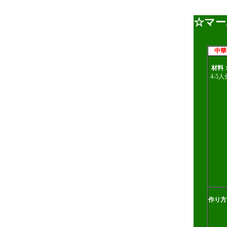
☆マー
中華
材料
4-5人
作り方