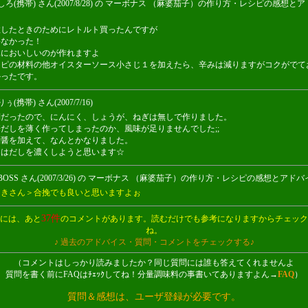
しろ(携帯) さん(2007/8/28) の マーボナス （麻婆茄子）の作り方・レシピの感想と
ス
敗したときのためにレトルト買ったんですが
要なかった！
単においしいのが作れますよ
シピの材料の他オイスターソース小さじ１を加えたら、辛みは減りますがコクがでて
かったです。
ぅ(携帯) さん(2007/7/16)
倒だったので、にんにく、しょうが、ねぎは無しで作りました。
だしを薄く作ってしまったのか、風味が足りませんでした;;
麺醤を加えて、なんとかなりました。
回はだしを濃くしようと思います☆
BOSS さん(2007/3/26) の マーボナス （麻婆茄子）の作り方・レシピの感想とアド
ちきさん＞合挽でも良いと思いますよぉ
37件
には、あと
のコメントがあります。読むだけでも参考になりますからチェック
ね。
♪ 過去のアドバイス・質問・コメントをチェックする♪
（コメントはしっかり読みましたか？同じ質問には誰も答えてくれませんよ
質問を書く前にFAQはﾁｪｯｸしてね！分量調味料の事書いてありますよん→
FAQ
）
質問＆感想は、ユーザ登録が必要です。