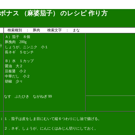
ボナス （麻婆茄子） のレシピ 作り方
検索種別 ： 豚肉 検索文字 ： まな
Ａ）茄子 ８個
：
豚挽肉 200g
分
しょうが、ニンニク 小１
長ネギ ５センチ
Ｂ）水 １カップ
醤油 大２
豆板醤 小２
中華だし 小２
胡椒 少々
なす ぶたひき ながねぎ 99
：
１．茄子は皮をしま目にむいて縦６つわりにし油で揚げる。
２．ネギ、しょうが、にんにくはみじん切りにしておく。