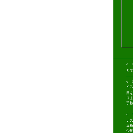
○ 
とて
○ 
イ
目
り
手
○ サ
ナス
豆
今