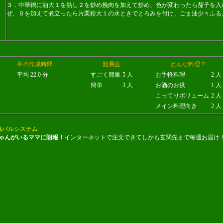
３．中華鍋に油大１を熱し２を炒め挽肉を加えて炒め、色が変わったら茄子を入
ぜ、Ｂを加えて煮立ったら片栗粉大１の水ときでとろみを付け、ごま油少々ふる
平均作成時間
難易度
どんな料理？
平均 22.0 分
すごく簡単
5 人
お手軽料理
2 人
簡単
3 人
お酒のお供
1 人
こってりボリューム
2 人
メイン料理向き
2 人
協パルシステム
ゃんがいるママに朗報！
インターネットで注文できてしかも玄関先まで毎週お届け