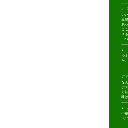
○ 
い
豆
あ
こ
ス
い
○ く
今
た
○ 
ア
な
ナ
方
味
○ あ
中
´▽