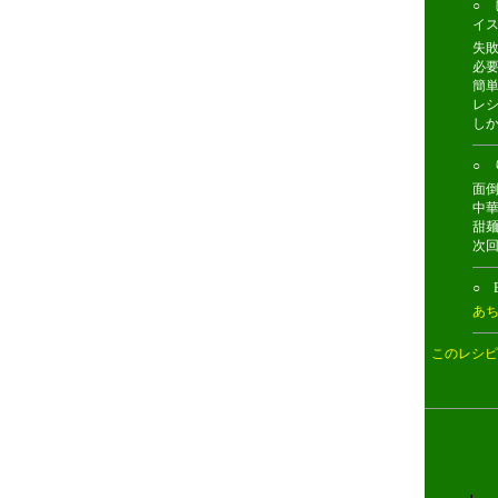
○ 
イ
失
必
簡
レ
し
○ り
面
中華
甜
次
○ 
あ
このレシピ