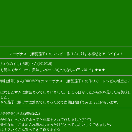
マーボナス （麻婆茄子）のレシピ・作り方に対する感想とアドバイス！
りゅうのすけ(携帯) さん(2010/9/6)
も簡単でサイコーに美味しい(o^～^o)文句なしの三ツ星です★★★
薄味(携帯) さん(2009/6/29) の マーボナス （麻婆茄子）の作り方・レシピの感想と
ス
をはなしたすきに煮詰まってしまいました。しょっぱかったから水を足したら美味し
ました。
抜きで茄子は揚げずに炒めてしまったので次回は揚げてみようとおもいます。
チ(携帯) さん(2009/2/22)
が少なかったので余ってた豆腐を入れて作りました(*^^*)
板醤少なめ、ごま油入れ忘れちゃったけどとってもおいしくできました♪
度はナスたくさん買ってきて作ります☆