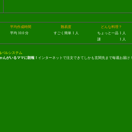
平均作成時間
難易度
どんな料理？
平均 10.0 分
すごく簡単
1 人
ちょっと一品
1 人
謎
1 人
協パルシステム
ゃんがいるママに朗報！
インターネットで注文できてしかも玄関先まで毎週お届け