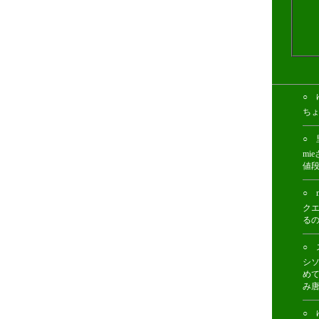
○ ゆ
ちょ
○ 
m
値段
○ m
ク
る
○ 
シ
め
み
○ ゆ