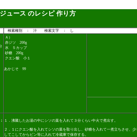
ジュース のレシピ 作り方
検索種別 ： 汁 検索文字 ： し
Ａ）
：
赤ジソ 200g
分
水 ５カップ
砂糖 200g
クエン酸 小１
あかじそ 99
：
１．沸騰したお湯の中にシソの葉を入れて３分くらい中火で煮出す。
２．１にクエン酸を入れてシソの葉を取り出し、砂糖を入れて一煮立ちさせ、少
してこしてからビン等に入れて冷蔵庫で保存する。