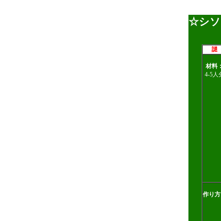
☆シソ
謎
材料
4-5人
作り方