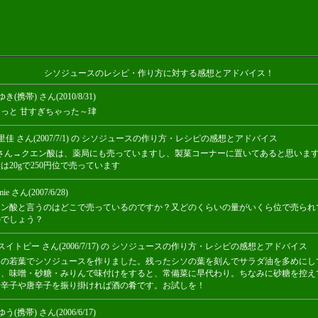
シソジュースのレシピ・作り方に対する感想とアドバイス！
き(携帯) さん(2010/8/31)
っと 甘すぎちゃった～珒
里佳 さん(2007/7/1) の シソジュースの作り方・レシピの感想とアドバイス
ieさん→クエン酸は、薬局にも売っていますし、製菓コーナーに置いてあると思いま
は20gで250円位で売っています
ie さん(2007/6/28)
エン酸と言うのはどこで売っているのですか？又どのくらいの量がいくら位で売られ
のでしょう？
スイトピー さん(2006/7/17) の シソジュースの作り方・レシピの感想とアドバイス
ソの若葉でシソジュースを作りました。残ったシソの葉を刻んでサラダ油を多めにし
て、味噌・砂糖・みりんで味付けをすると、常備菜に早代わり。ちなみに砂糖を控え
唐辛子や唐辛子を振り掛ければ酒の肴です。お試しを！
う(携帯) さん(2006/6/17)