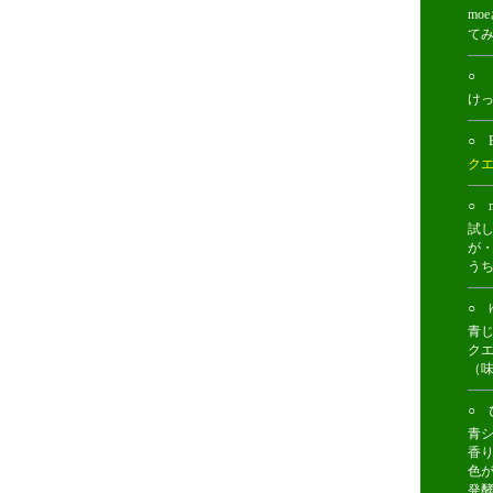
m
て
○ 
け
○ B
ク
○ 
試
が
う
○ ゆ
青
ク
（
○ 
青
香
色
発