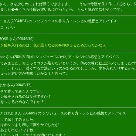
oeさん、水を少なめにすれば濃くできますよ。 うちの母親が良く作ってるから、
みました��うちも今回ゎ濃いめに作ったから、ぅんと薄めて飲むそうです。
・ さん(2004/8/31) の シソジュースの作り方・レシピの感想とアドバイス
っこういい
OSS さん(2004/8/19)
エン酸を入れるのは、色が黒くなるのを押さえるためだったかなぁ
moe さん(2004/8/13) の シソジュースの作り方・レシピの感想とアドバイス
してみました。ちょっとコクが足りないというか、薄めの味に仕上がってしまったの
・・・。もっと、濃くする方法というのがあるのでしょうか。氷を入れたりするから
ちょっと濃い方が美味しいかな？と思って。
か さん(2004/8/12)
じそで作ってみたんですが、
エン酸を入れるのはなぜですか？
味をつけるためなんですか？）
ぴよぴよ さん(2004/8/1) の シソジュースの作り方・レシピの感想とアドバイス
シソで試してみました。
りは赤シソより増して爽やかでしたが
があまり出ないですね。
酵したシソは、そのうちお酒になりますよ。