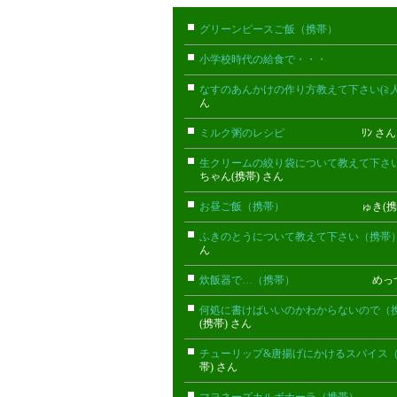
グリーンピースご飯（携帯）
ちぇ(
小学校時代の給食で・・・
あやめ
なすのあんかけの作り方教えて下さい(≧人
ん
ミルク粥のレシピ
ﾘﾝ さ
生クリームの絞り袋について教えて下さ
ちゃん(携帯) さん
お昼ご飯（携帯）
ゅき(携帯)
ふきのとうについて教えて下さい（携帯
ん
炊飯器で…（携帯）
めっつ(携帯
何処に書けばいいのかわからないので（
(携帯) さん
チューリップ&唐揚げにかけるスパイス
帯) さん