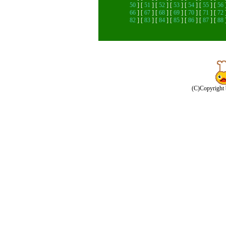
50
] [
51
] [
52
] [
53
] [
54
] [
55
] [
56
66
] [
67
] [
68
] [
69
] [
70
] [
71
] [
72
82
] [
83
] [
84
] [
85
] [
86
] [
87
] [
88
(C)Copyright