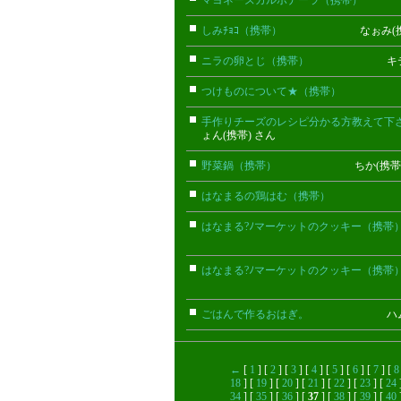
マヨネーズカルボナーラ（携帯）
熊子
しみﾁｮｺ（携帯）
なぉみ(携帯)
ニラの卵とじ（携帯）
キティ(携
つけものについて★（携帯）
まや(
手作りチーズのレシピ分かる方教えて下
ょん(携帯) さん
野菜鍋（携帯）
ちか(携帯) 
はなまるの鶏はむ（携帯）
てぃと(
はなまる?ﾉマーケットのクッキー（携帯
はなまる?ﾉマーケットのクッキー（携帯
ごはんで作るおはぎ。
ハムりん
←
[
1
] [
2
] [
3
] [
4
] [
5
] [
6
] [
7
] [
8
18
] [
19
] [
20
] [
21
] [
22
] [
23
] [
24
34
] [
35
] [
36
] [
37
] [
38
] [
39
] [
40