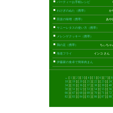
パーティーお手軽レシピ
りんご
わけぎのぬた（携帯）
かなみん(
田楽の味噌（携帯）
あや(携帯
サニーレタスの使い方（携帯）
ゆりん
メレンゲクッキー（携帯）
ササキ(
鶏の足（携帯）
ちぃちゃんﾏﾏ(
海老フライ
インコ さん
伊藤家の食卓で簡単肉まん
ﾊﾞﾆﾗ(
←
[
1
] [
2
] [
3
] [
4
] [
5
] [
6
] [
7
] [
8
18
] [
19
] [
20
] [
21
] [
22
] [
23
] [
24
34
] [
35
] [
36
] [
37
] [
38
] [
39
] [
40
50
] [
51
] [
52
] [
53
] [
54
] [
55
] [
56
66
] [
67
] [
68
] [
69
] [
70
] [
71
] [
72
82
] [
83
] [
84
] [
85
] [
86
] [
87
] [
88