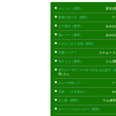
メレンゲ（携帯）
愛里(携帯)
卵酒の作り方（携帯）
アイタ(携
どて焼き（携帯）
あゆみ(携帯
鶏レバー（携帯）
あゆみ(携帯
いかなごのくぎ煮（携帯）
あゆみ(
豆腐ドーナツ
かかぁー さ
焼チョコ（携帯）
りん(携帯)
電子ﾚﾝｼﾞやｵｰﾌﾞﾝﾄｰｽﾀｰで作れるお菓子
帯) さん
カレーの時って・・・
イブぽん
至急！！すき焼きに…
ゆか 
ポン酢（携帯）
マル(携帯) 
オートミールクッキー（携帯）
ごん