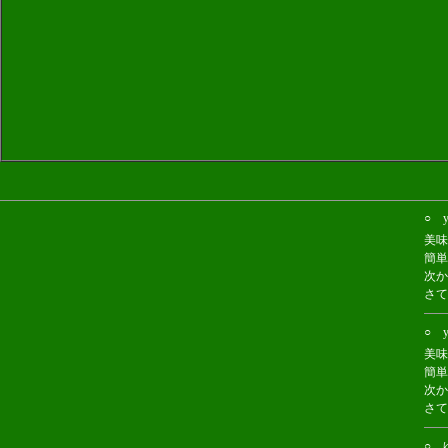
○ y
美味
簡単
次か
さて
○ 
美味
簡単
次か
さて
○ ゆ