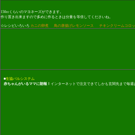
150ccくらいのマヨネーズができます。
作り置き出来ますので多めに作るときは分量を等倍してくださいね。
☆レシピいろいろ
カニの卵煮
鳥の唐揚げレモンソース
チキンクリームコロ
■
生協パルシステム
赤ちゃんがいるママに朗報！
インターネットで注文できてしかも玄関先まで毎週