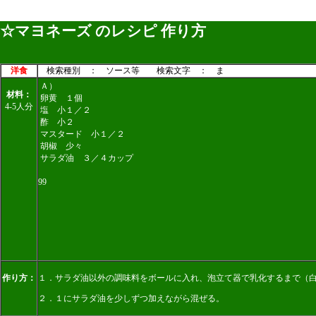
☆マヨネーズ のレシピ 作り方
洋食
検索種別 ： ソース等 検索文字 ： ま
Ａ）
材料：
卵黄 １個
4-5人分
塩 小１／２
酢 小２
マスタード 小１／２
胡椒 少々
サラダ油 ３／４カップ
99
作り方：
１．サラダ油以外の調味料をボールに入れ、泡立て器で乳化するまで（
２．１にサラダ油を少しずつ加えながら混ぜる。