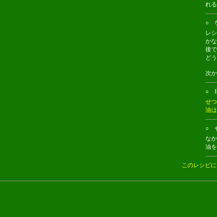
れる
○ 
レシ
かな
後で
どう
次か
○ B
せつ
油は
○ 
なか
油を
このレシピに