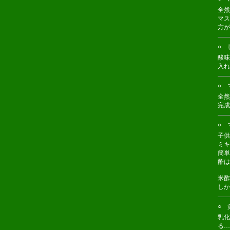
全然
マス
方が
○ 
酸味
入れ
○ マ
全然
完成
○ 
子供
ミキ
簡単
酢は
米酢
しか
○ 
乳化
る…