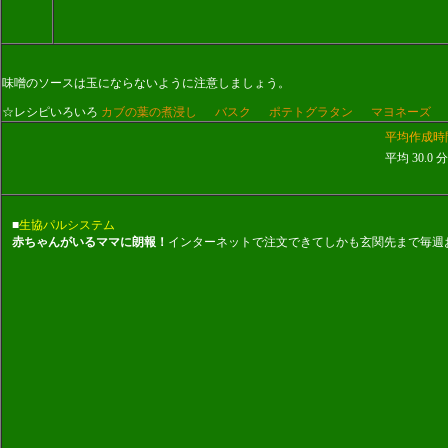
味噌のソースは玉にならないように注意しましょう。
☆レシピいろいろ
カブの葉の煮浸し
バスク
ポテトグラタン
マヨネーズ
平均作成時
平均 30.0 分
■
生協パルシステム
赤ちゃんがいるママに朗報！
インターネットで注文できてしかも玄関先まで毎週