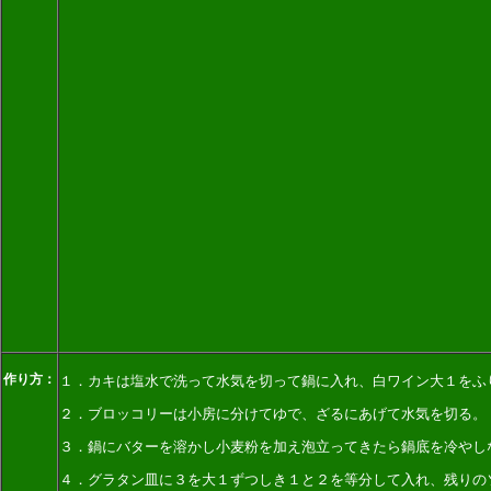
作り方：
１．カキは塩水で洗って水気を切って鍋に入れ、白ワイン大１をふ
２．ブロッコリーは小房に分けてゆで、ざるにあげて水気を切る。
３．鍋にバターを溶かし小麦粉を加え泡立ってきたら鍋底を冷やし
４．グラタン皿に３を大１ずつしき１と２を等分して入れ、残りの