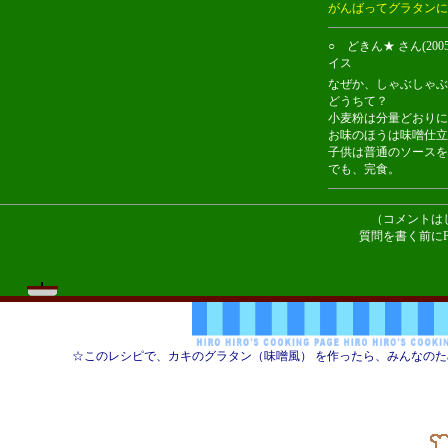
がんばってグラタンに
○ どきん★ さん(20
イス
なぜか、しゃぶしゃぶ
どうちて？
小麦粉は分量どおりに
お味のほうは味噌仕立
子供は普通のソースを
でも、完食。
（コメントは
質問を書く前にF
☆このレシピで、カキのグラタン（味噌風） を作ったら、みんなの