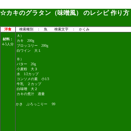
☆カキのグラタン（味噌風） のレシピ 作り方
洋食
検索種別 ： 魚 検索文字 ： かくみ
Ａ）
材料：
カキ 200g
4-5人分
ブロッコリー 200g
白ワイン 大１
Ｂ）
バター 20g
小麦粉 大３
水 1/2カップ
コンソメの素 小1/3
牛乳 ２カップ
白味噌 大２
カキの煮汁 適量
かき ぶろっこりー 99