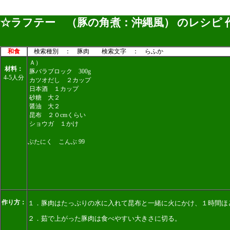
☆ラフテー （豚の角煮：沖縄風） のレシピ 
和食
検索種別 ： 豚肉 検索文字 ： らふか
Ａ）
材料：
豚バラブロック 300g
4-5人分
カツオだし ２カップ
日本酒 １カップ
砂糖 大２
醤油 大２
昆布 ２０cmくらい
ショウガ １かけ
ぶたにく こんぶ 99
作り方：
１．豚肉はたっぷりの水に入れて昆布と一緒に火にかけ、１時間ほ
２．茹で上がった豚肉は食べやすい大きさに切る。