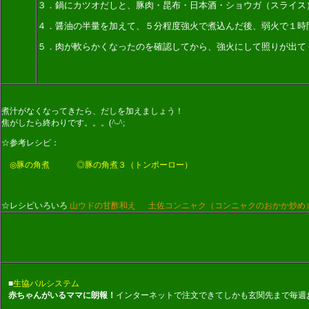
３．鍋にカツオだしと、豚肉・昆布・日本酒・ショウガ（スライス
４．醤油の半量を加えて、５分程度強火で煮込んだ後、弱火で１時
５．肉が軟らかくなったのを確認してから、強火にして照りが出て
煮汁がなくなってきたら、だしを加えましょう！
焦がしたら終わりです。。。(^-^;
☆参考レシピ：
◎豚の角煮
◎豚の角煮３（トンポーロー）
☆レシピいろいろ
山ウドの甘酢和え
土佐コンニャク（コンニャクのおかか炒め
■
生協パルシステム
赤ちゃんがいるママに朗報！
インターネットで注文できてしかも玄関先まで毎週